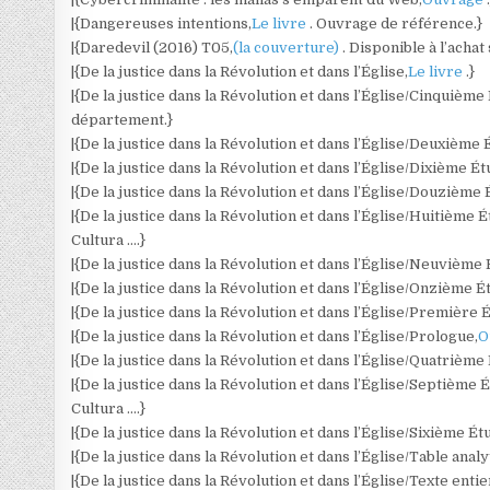
|{Dangereuses intentions,
Le livre
. Ouvrage de référence.}
|{Daredevil (2016) T05,
(la couverture)
. Disponible à l’acha
|{De la justice dans la Révolution et dans l’Église,
Le livre
.}
|{De la justice dans la Révolution et dans l’Église/Cinquième
département.}
|{De la justice dans la Révolution et dans l’Église/Deuxième 
|{De la justice dans la Révolution et dans l’Église/Dixième Ét
|{De la justice dans la Révolution et dans l’Église/Douzième 
|{De la justice dans la Révolution et dans l’Église/Huitième É
Cultura ….}
|{De la justice dans la Révolution et dans l’Église/Neuvième 
|{De la justice dans la Révolution et dans l’Église/Onzième É
|{De la justice dans la Révolution et dans l’Église/Première 
|{De la justice dans la Révolution et dans l’Église/Prologue,
O
|{De la justice dans la Révolution et dans l’Église/Quatrième
|{De la justice dans la Révolution et dans l’Église/Septième 
Cultura ….}
|{De la justice dans la Révolution et dans l’Église/Sixième Ét
|{De la justice dans la Révolution et dans l’Église/Table analy
|{De la justice dans la Révolution et dans l’Église/Texte entie