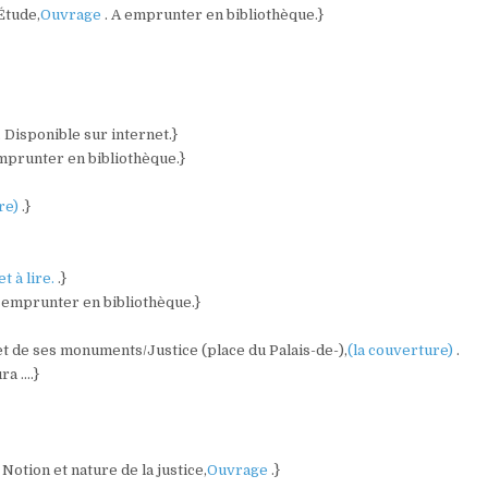
 Étude,
Ouvrage
. A emprunter en bibliothèque.}
. Disponible sur internet.}
emprunter en bibliothèque.}
ure)
.}
et à lire.
.}
A emprunter en bibliothèque.}
 et de ses monuments/Justice (place du Palais-de-),
(la couverture)
.
ra ….}
Notion et nature de la justice,
Ouvrage
.}