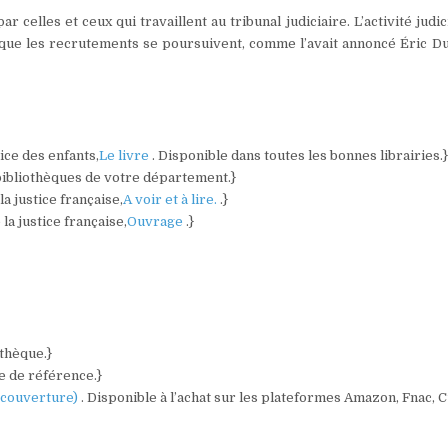
elles et ceux qui travaillent au tribunal judiciaire. L’activité judic
t que les recrutements se poursuivent, comme l’avait annoncé Éric D
tice des enfants,
Le livre
. Disponible dans toutes les bonnes librairies.
 bibliothèques de votre département.}
a justice française,
A voir et à lire.
.}
la justice française,
Ouvrage
.}
othèque.}
e de référence.}
a couverture)
. Disponible à l’achat sur les plateformes Amazon, Fnac, 