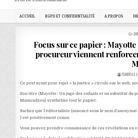
ACCUEIL
RGPD ET CONFIDENTIALITÉ
A PROPOS
DR
PO
DR
IN
Focus sur ce papier : Mayotte 
procureur viennent renforcer 
M
AUTHOR:
ISABELLE 
Ce post ayant pour sujet « la justice » circule sur le web, n
Son titre (Mayotte : Un juge des enfants et un substitut du 
Mamoudzou) synthétise tout le papier.
Sachez que l’éditorialiste (annoncé sous le nom d’anonymat
) est positivement connu.
Vous pouvez prendre connaissance de ces révélations en c