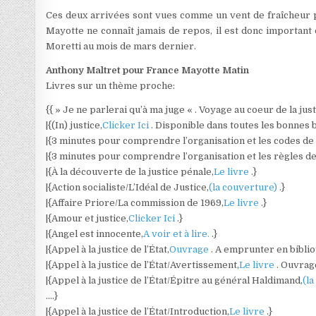
Ces deux arrivées sont vues comme un vent de fraîcheur par c
Mayotte ne connaît jamais de repos, il est donc importan
Moretti au mois de mars dernier.
Anthony Maltret pour France Mayotte Matin
Livres sur un thème proche:
{{ » Je ne parlerai qu’à ma juge « . Voyage au coeur de la jus
|{(In) justice,
Clicker Ici
. Disponible dans toutes les bonnes
|{3 minutes pour comprendre l’organisation et les codes de l
|{3 minutes pour comprendre l’organisation et les règles de 
|{À la découverte de la justice pénale,
Le livre
.}
|{Action socialiste/L’Idéal de Justice,
(la couverture)
.}
|{Affaire Priore/La commission de 1969,
Le livre
.}
|{Amour et justice,
Clicker Ici
.}
|{Angel est innocente,
A voir et à lire.
.}
|{Appel à la justice de l’État,
Ouvrage
. A emprunter en bibli
|{Appel à la justice de l’État/Avertissement,
Le livre
. Ouvrag
|{Appel à la justice de l’État/Épitre au général Haldimand,
(l
….}
|{Appel à la justice de l’État/Introduction,
Le livre
.}