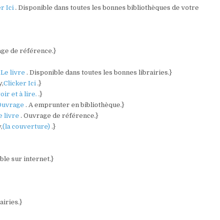
r Ici
. Disponible dans toutes les bonnes bibliothèques de votre
age de référence.}
,
Le livre
. Disponible dans toutes les bonnes librairies.}
y,
Clicker Ici
.}
oir et à lire.
.}
Ouvrage
. A emprunter en bibliothèque.}
e livre
. Ouvrage de référence.}
,
(la couverture)
.}
ble sur internet.}
airies.}