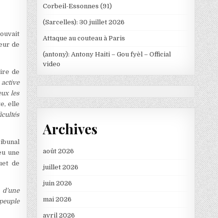
Corbeil-Essonnes (91)
(Sarcelles): 30 juillet 2026
pouvait
Attaque au couteau à Paris
eur de
(antony): Antony Haiti – Gou fyèl – Official
video
aire de
 active
eux les
e, elle
icultés
Archives
ibunal
août 2026
 eu une
uet de
juillet 2026
juin 2026
, d’une
mai 2026
 peuple
avril 2026