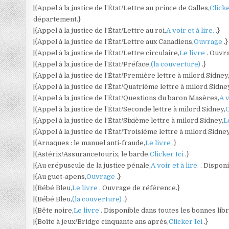
|{Appel à la justice de l’État/Lettre au prince de Galles,
Clicke
département.}
|{Appel à la justice de l’État/Lettre au roi,
A voir et à lire.
.}
|{Appel à la justice de l’État/Lettre aux Canadiens,
Ouvrage
.}
|{Appel à la justice de l’État/Lettre circulaire,
Le livre
. Ouvr
|{Appel à la justice de l’État/Préface,
(la couverture)
.}
|{Appel à la justice de l’État/Première lettre à milord Sidney
|{Appel à la justice de l’État/Quatrième lettre à milord Sidne
|{Appel à la justice de l’État/Questions du baron Masères,
A v
|{Appel à la justice de l’État/Seconde lettre à milord Sidney,
|{Appel à la justice de l’État/Sixième lettre à milord Sidney,
L
|{Appel à la justice de l’État/Troisième lettre à milord Sidney
|{Arnaques : le manuel anti-fraude,
Le livre
.}
|{Astérix/Assurancetourix, le barde,
Clicker Ici
.}
|{Au crépuscule de la justice pénale,
A voir et à lire.
. Disponi
|{Au guet-apens,
Ouvrage
.}
|{Bébé Bleu,
Le livre
. Ouvrage de référence.}
|{Bébé Bleu,
(la couverture)
.}
|{Bête noire,
Le livre
. Disponible dans toutes les bonnes libr
|{Boîte à jeux/Bridge cinquante ans après,
Clicker Ici
.}