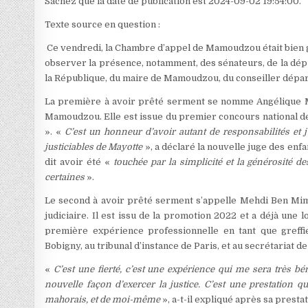
Sachez que la date de publication est 2024-09-02 19:54:00.
Texte source en question :
Ce vendredi, la Chambre d’appel de Mamoudzou était bien ga
observer la présence, notamment, des sénateurs, de la dé
la République, du maire de Mamoudzou, du conseiller départ
La première à avoir prêté serment se nomme Angélique Milne
Mamoudzou. Elle est issue du premier concours national de
». «
C’est un honneur d’avoir autant de responsabilités et 
justiciables de Mayotte
», a déclaré la nouvelle juge des enfa
dit avoir été «
touchée par la simplicité et la générosité de
certaines
».
Le second à avoir prêté serment s’appelle Mehdi Ben Mimou
judiciaire. Il est issu de la promotion 2022 et a déjà une l
première expérience professionnelle en tant que greffi
Bobigny, au tribunal d’instance de Paris, et au secrétariat d
«
C’est une fierté, c’est une expérience qui me sera très bé
nouvelle façon d’exercer la justice. C’est une prestation q
mahorais, et de moi-même
», a-t-il expliqué après sa presta