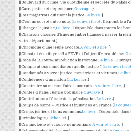
|{Boulevard du crime: vie quotidienne et secrète du Palais de
|{Care, justice et dépendance,
Ouvrage
.}
|{Ces magistrats qui tuent la justice,
Le livre
.}
|{C’est un secret entre nous,
(la couverture)
. Disponible à l
|{Changer la justice,
Le livre
. Disponible dans toutes les bonn
|{Chansons choisies d’Eugène Imbert/Laissez passer la justi
votre département.}
|{Chronique d’une jeune avocate,
A voir et à lire.
.}
|{Climat et écocitoyens/La FEVE et l’objectif zéro-déchet,
Ou
|{Code de la route/Introduction historique,
Le livre
. Ouvrag
|{Comparutions immédiates : quelle justice ?,
(la couverture
|{Condamnés à vivre : justice, meurtriers et victimes,
Le liv
|{Confidences d’un maton,
Clicker Ici
.}
|{Construire sa maison/Faire construire,
A voir et à lire.
.}
|{Contes d’Italie/Justice populaire,
Ouvrage
.}
|{Contribution à l’étude de la pénalisation,
Le livre
.}
|{Coups de barre – Justice et injustices en France,
(la couve
|{Crime, justice et lieux communs,
Le livre
. Disponible dans 
|{Criminologie,
Clicker Ici
.}
|{Criminologie et science pénitentiaire,
A voir et à lire.
.}
|{Cybercriminalité : les mafias s’emparent du Web,
Ouvrage