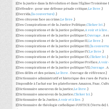
|{De la justice dans la Révolution et dans l’Église/Troisième
|{Défendre : pour une défense pénale critique,
Le livre
.}
|{Derrida,
(la couverture)
.}
|{Des citoyens face au crime,
Le livre
.}
|{Des Conspirations et de la Justice Politique,
Clicker Ici
.}
|{Des conspirations et de la justice politique,
A voir et à lire.
|{Des conspirations et de la justice politique/I,
Ouvrage
. A 
|{Des conspirations et de la justice politique/II,
Le livre
.}
|{Des conspirations et de la justice politique/III,
(la couvert
|{Des conspirations et de la justice politique/IV,
Le livre
.}
|{Des conspirations et de la justice politique/IX,
Clicker Ici
.}
|{Des conspirations et de la justice politique/Préface,
A voir 
|{Des conspirations et de la justice politique/VII,
Ouvrage
. 
|{Des délits et des peines,
Le livre
. Ouvrage de référence.}
|{Dictionnaire administratif et historique des rues de Paris
Disponible à l’achat sur les plateformes Amazon, Fnac, Cultu
|{Dictionnaire amoureux de la justice,
Le livre
.}
|{Dictionnaire amoureux de la justice,
Clicker Ici
.}
|{Dictionnaire de la Justice,
A voir et à lire.
.}
|{Dictionnaire de théologie catholique/JUSTICE (Vertu de) I. 