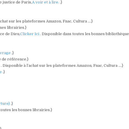
 justice de Paris,
A voir et à lire.
.}
’achat sur les plateformes Amazon, Fnac, Cultura ….}
es librairies.}
ce de Dieu,
Clicker Ici
. Disponible dans toutes les bonnes bibliothèqu
vrage
.}
e de référence.}
)
. Disponible à l’achat sur les plateformes Amazon, Fnac, Cultura ….}
re
.}
rture)
.}
toutes les bonnes librairies.}
.}