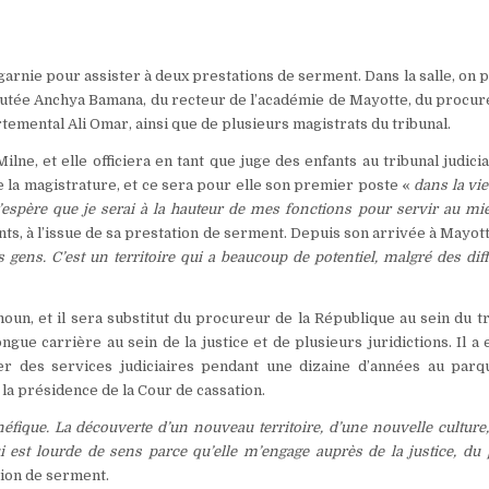
rnie pour assister à deux prestations de serment. Dans la salle, on 
putée Anchya Bamana, du recteur de l’académie de Mayotte, du procur
emental Ali Omar, ainsi que de plusieurs magistrats du tribunal.
, et elle officiera en tant que juge des enfants au tribunal judici
 la magistrature, et ce sera pour elle son premier poste «
dans la vie
j’espère que je serai à la hauteur de mes fonctions pour servir au mi
nts, à l’issue de sa prestation de serment. Depuis son arrivée à Mayott
s gens. C’est un territoire qui a beaucoup de potentiel, malgré des diff
n, et il sera substitut du procureur de la République au sein du tr
ongue carrière au sein de la justice et de plusieurs juridictions. Il a
er des services judiciaires pendant une dizaine d’années au parq
e la présidence de la Cour de cassation.
néfique. La découverte d’un nouveau territoire, d’une nouvelle culture
ui est lourde de sens parce qu’elle m’engage auprès de la justice, du
tion de serment.