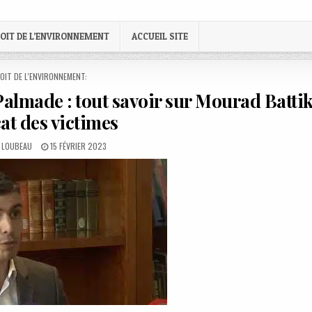
OIT DE L’ENVIRONNEMENT
ACCUEIL SITE
STED
OIT DE L'ENVIRONNEMENT:
e Palmade : tout savoir sur Mourad Batti
cat des victimes
PUBLISHED
E LOUBEAU
15 FÉVRIER 2023
DATE: