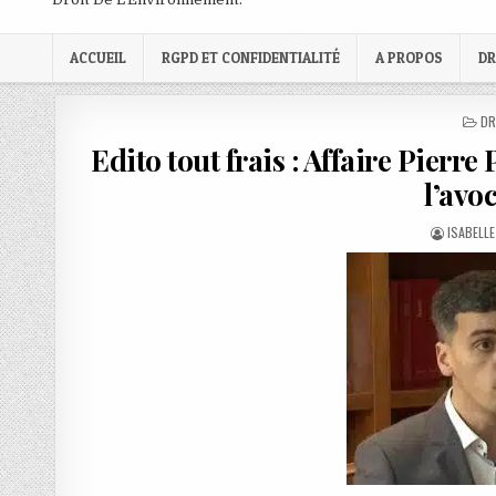
ACCUEIL
RGPD ET CONFIDENTIALITÉ
A PROPOS
DR
PO
DR
IN
Edito tout frais : Affaire Pierr
l’avo
AUTHOR:
ISABELL