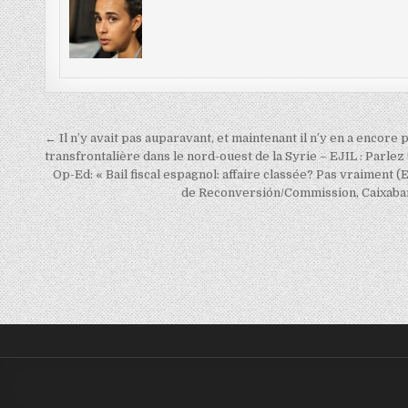
Navigation
← Il n’y avait pas auparavant, et maintenant il n’y en a encore 
de
transfrontalière dans le nord-ouest de la Syrie – EJIL : Parlez 
Op-Ed: « Bail fiscal espagnol: affaire classée? Pas vraimen
l’article
de Reconversión/Commission, Caixabank