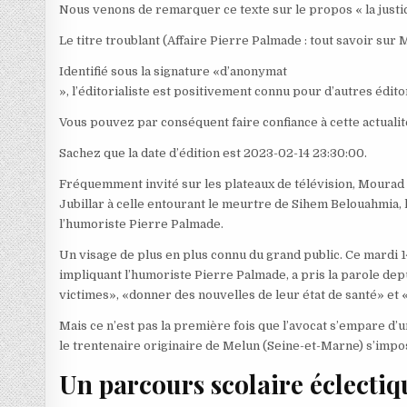
Nous venons de remarquer ce texte sur le propos « la justice
Le titre troublant (Affaire Pierre Palmade : tout savoir sur M
Identifié sous la signature «d’anonymat
», l’éditorialiste est positivement connu pour d’autres éditor
Vous pouvez par conséquent faire confiance à cette actualit
Sachez que la date d’édition est 2023-02-14 23:30:00.
Fréquemment invité sur les plateaux de télévision, Mourad B
Jubillar à celle entourant le meurtre de Sihem Belouahmia, 
l’humoriste Pierre Palmade.
Un visage de plus en plus connu du grand public. Ce mardi 14
impliquant l’humoriste Pierre Palmade, a pris la parole depu
victimes», «donner des nouvelles de leur état de santé» et «c
Mais ce n’est pas la première fois que l’avocat s’empare d’
le trentenaire originaire de Melun (Seine-et-Marne) s’impo
Un parcours scolaire éclectiq