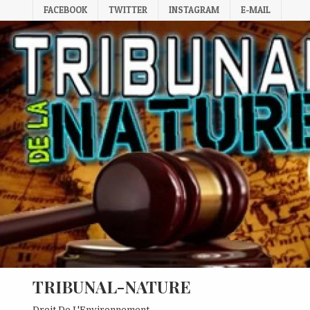
Skip
FACEBOOK
TWITTER
INSTAGRAM
E-MAIL
to
content
TRIBUNAL-NATURE
Droit De L'Environnement.