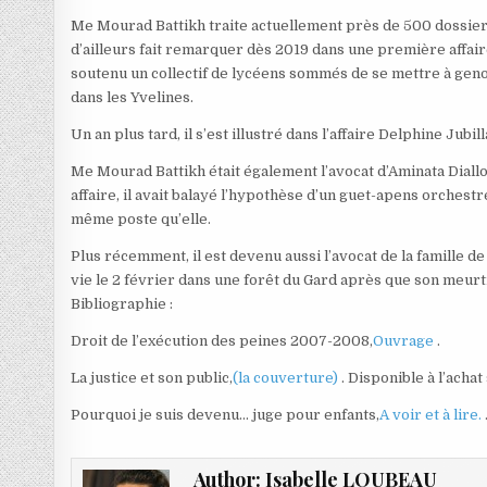
Me Mourad Battikh traite actuellement près de 500 dossiers
d’ailleurs fait remarquer dès 2019 dans une première affaire 
soutenu un collectif de lycéens sommés de se mettre à geno
dans les Yvelines.
Un an plus tard, il s’est illustré dans l’affaire Delphine Jubil
Me Mourad Battikh était également l’avocat d’Aminata Diall
affaire, il avait balayé l’hypothèse d’un guet-apens orchest
même poste qu’elle.
Plus récemment, il est devenu aussi l’avocat de la famille 
vie le 2 février dans une forêt du Gard après que son meur
Bibliographie :
Droit de l’exécution des peines 2007-2008,
Ouvrage
.
La justice et son public,
(la couverture)
. Disponible à l’acha
Pourquoi je suis devenu… juge pour enfants,
A voir et à lire.
Author:
Isabelle LOUBEAU