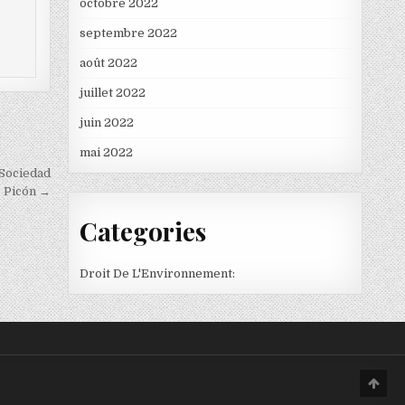
octobre 2022
septembre 2022
août 2022
juillet 2022
juin 2022
mai 2022
 Sociedad
e Picón →
Categories
Droit De L'Environnement:
Scro
to