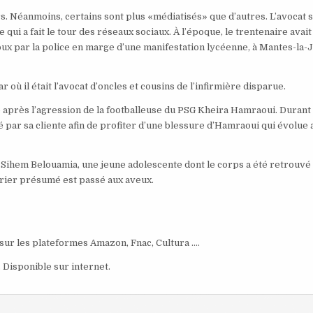
. Néanmoins, certains sont plus «médiatisés» que d’autres. L’avocat s
qui a fait le tour des réseaux sociaux. À l’époque, le trentenaire avait
ux par la police en marge d’une manifestation lycéenne, à Mantes-la-J
lar où il était l’avocat d’oncles et cousins de l’infirmière disparue.
o après l’agression de la footballeuse du PSG Kheira Hamraoui. Durant
ré par sa cliente afin de profiter d’une blessure d’Hamraoui qui évolue 
de Sihem Belouamia, une jeune adolescente dont le corps a été retrouvé
trier présumé est passé aux aveux.
t sur les plateformes Amazon, Fnac, Cultura ….
. Disponible sur internet.