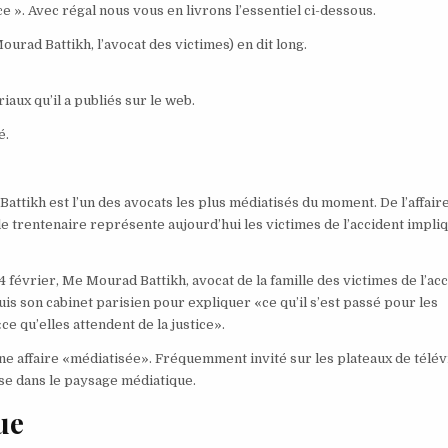
 ». Avec régal nous vous en livrons l’essentiel ci-dessous.
ourad Battikh, l’avocat des victimes) en dit long.
iaux qu’il a publiés sur le web.
é.
attikh est l’un des avocats les plus médiatisés du moment. De l’affair
le trentenaire représente aujourd’hui les victimes de l’accident impli
 février, Me Mourad Battikh, avocat de la famille des victimes de l’ac
is son cabinet parisien pour expliquer «ce qu’il s’est passé pour les
e qu’elles attendent de la justice».
une affaire «médiatisée». Fréquemment invité sur les plateaux de télév
se dans le paysage médiatique.
ue