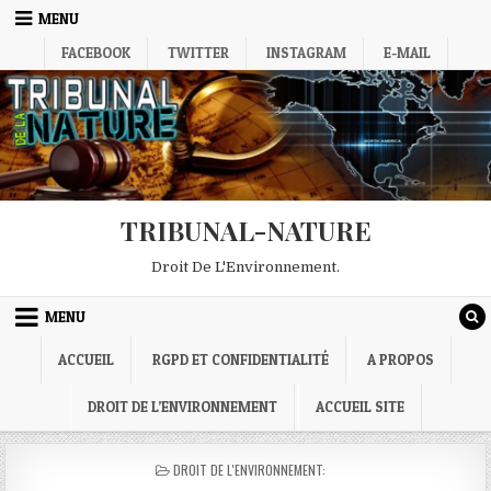
Skip
MENU
to
FACEBOOK
TWITTER
INSTAGRAM
E-MAIL
content
TRIBUNAL-NATURE
Droit De L'Environnement.
MENU
ACCUEIL
RGPD ET CONFIDENTIALITÉ
A PROPOS
DROIT DE L’ENVIRONNEMENT
ACCUEIL SITE
POSTED
DROIT DE L'ENVIRONNEMENT:
IN