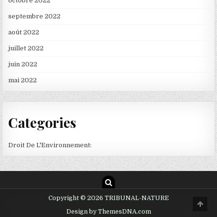
octobre 2022
septembre 2022
août 2022
juillet 2022
juin 2022
mai 2022
Categories
Droit De L'Environnement:
Copyright © 2026 TRIBUNAL-NATURE
Scro
to
Design by ThemesDNA.com