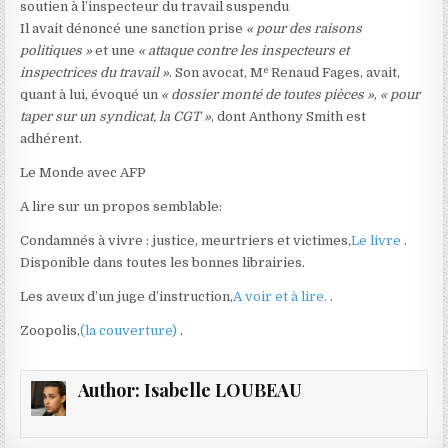
r
soutien à l’inspecteur du travail suspendu
t
Il avait dénoncé une sanction prise
« pour des raisons
i
politiques »
et une
« attaque contre les inspecteurs et
e
c
inspectrices du travail »
. Son avocat, M
Renaud Fages, avait,
l
quant à lui, évoqué un
« dossier monté de toutes pièces »
,
« pour
e
taper sur un syndicat, la CGT »
, dont Anthony Smith est
r
adhérent.
é
Le Monde avec AFP
s
e
A lire sur un propos semblable:
r
Condamnés à vivre : justice, meurtriers et victimes,
Le livre
.
v
Disponible dans toutes les bonnes librairies.
é
à
Les aveux d’un juge d’instruction,
A voir et à lire.
.
n
Zoopolis,
(la couverture)
.
o
s
a
Author:
Isabelle LOUBEAU
b
o
n