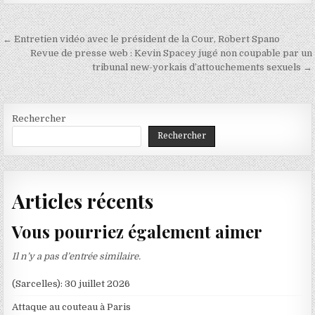
n
é
Navigation
← Entretien vidéo avec le président de la Cour, Robert Spano
s
de
Revue de presse web : Kevin Spacey jugé non coupable par un
tribunal new-yorkais d’attouchements sexuels →
l’article
Rechercher
Rechercher
Articles récents
Vous pourriez également aimer
Il n’y a pas d’entrée similaire.
(Sarcelles): 30 juillet 2026
Attaque au couteau à Paris