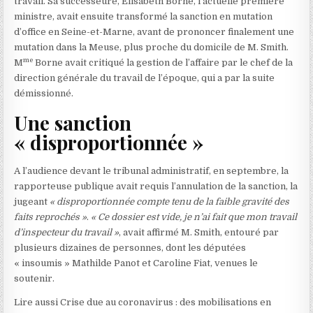
c
travail. Sa successeure, Elisabeth Borne, l’actuelle première
l
ministre, avait ensuite transformé la sanction en mutation
e
d’office en Seine-et-Marne, avant de prononcer finalement une
r
mutation dans la Meuse, plus proche du domicile de M. Smith.
me
é
M
Borne avait critiqué la gestion de l’affaire par le chef de la
s
direction générale du travail de l’époque, qui a par la suite
e
démissionné.
r
Une sanction
v
« disproportionnée »
é
à
n
A l’audience devant le tribunal administratif, en septembre, la
o
rapporteuse publique avait requis l’annulation de la sanction, la
s
jugeant
« disproportionnée compte tenu de la faible gravité des
a
faits reprochés »
.
« Ce dossier est vide, je n’ai fait que mon travail
b
d’inspecteur du travail »
, avait affirmé M. Smith, entouré par
o
plusieurs dizaines de personnes, dont les députées
n
« insoumis » Mathilde Panot et Caroline Fiat, venues le
n
soutenir.
é
A
Lire aussi
Crise due au coronavirus : des mobilisations en
s