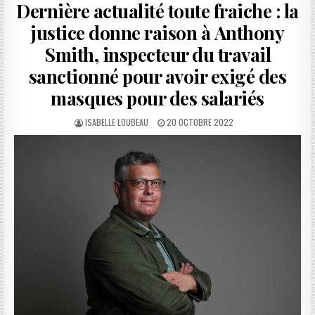
Dernière actualité toute fraiche : la
justice donne raison à Anthony
Smith, inspecteur du travail
sanctionné pour avoir exigé des
masques pour des salariés
AUTHOR:
PUBLISHED
ISABELLE LOUBEAU
20 OCTOBRE 2022
DATE: