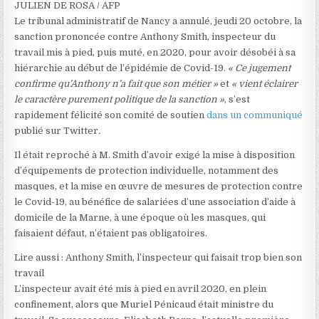
JULIEN DE ROSA / AFP
Le tribunal administratif de Nancy a annulé, jeudi 20 octobre, la
sanction prononcée contre Anthony Smith, inspecteur du
travail mis à pied, puis muté, en 2020, pour avoir désobéi à sa
hiérarchie au début de l’épidémie de Covid-19.
« Ce jugement
confirme qu’Anthony n’a fait que son métier »
et
« vient éclairer
le caractère purement politique de la sanction »
, s’est
rapidement félicité son comité de soutien
dans un communiqué
publié sur Twitter
.
Il était reproché à M. Smith d’avoir exigé la mise à disposition
d’équipements de protection individuelle, notamment des
masques, et la mise en œuvre de mesures de protection contre
le Covid-19, au bénéfice de salariées d’une association d’aide à
domicile de la Marne, à une époque où les masques, qui
faisaient défaut, n’étaient pas obligatoires.
A
Lire aussi :
Anthony Smith, l’inspecteur qui faisait trop bien son
r
travail
t
L’inspecteur avait été mis à pied en avril 2020, en plein
i
confinement, alors que Muriel Pénicaud était ministre du