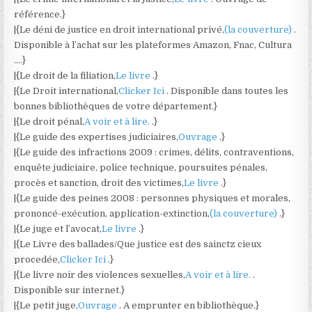
référence.}
|{Le déni de justice en droit international privé,
(la couverture)
.
Disponible à l’achat sur les plateformes Amazon, Fnac, Cultura
….}
|{Le droit de la filiation,
Le livre
.}
|{Le Droit international,
Clicker Ici
. Disponible dans toutes les
bonnes bibliothèques de votre département.}
|{Le droit pénal,
A voir et à lire.
.}
|{Le guide des expertises judiciaires,
Ouvrage
.}
|{Le guide des infractions 2009 : crimes, délits, contraventions,
enquête judiciaire, police technique, poursuites pénales,
procès et sanction, droit des victimes,
Le livre
.}
|{Le guide des peines 2008 : personnes physiques et morales,
prononcé-exécution, application-extinction,
(la couverture)
.}
|{Le juge et l’avocat,
Le livre
.}
|{Le Livre des ballades/Que justice est des sainctz cieux
procedée,
Clicker Ici
.}
|{Le livre noir des violences sexuelles,
A voir et à lire.
.
Disponible sur internet.}
|{Le petit juge,
Ouvrage
. A emprunter en bibliothèque.}