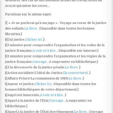
dénoncer des cas de harcèlement sexuel au travail, selon un
avocat qui mène les recou …
Parutions sur le même sujet:
{{ » Je ne parlerai qu’à ma juge « . Voyage au coeur de la justice
des enfants,
Le livre
. Disponible dans toutes les bonnes
librairies.}
|{(In) justice,
Clicker Ici
.}
|{3 minutes pour comprendre l’organisation et les codes de la
justice française,
A voir et à lire.
. Disponible sur internet.}
|{3 minutes pour comprendre l’organisation et les règles de la
justice française,
Ouvrage
. A emprunter en bibliothèque.}
|{À la découverte de la justice pénale,
Le livre
.}
|{Action socialiste/L’Idéal de Justice,
(la couverture)
.}
|{Affaire Priore/La commission de 1969,
Le livre
.}
|{Amour et justice,
Clicker Ici
. Disponible dans toutes les
bonnes bibliothèques de votre département.}
|{Angel est innocente,
A voir et à lire.
.}
|{Appel à la justice de l’État,
Ouvrage
. A emprunter en
bibliothèque.}
|{Appel à la justice de l’État/Avertissement,
Le livre
. Ouvrage