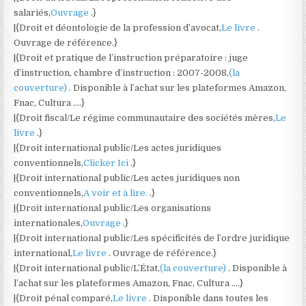
salariés,
Ouvrage
.}
|{Droit et déontologie de la profession d’avocat,
Le livre
.
Ouvrage de référence.}
|{Droit et pratique de l’instruction préparatoire : juge
d’instruction, chambre d’instruction : 2007-2008,
(la
couverture)
. Disponible à l’achat sur les plateformes Amazon,
Fnac, Cultura ….}
|{Droit fiscal/Le régime communautaire des sociétés mères,
Le
livre
.}
|{Droit international public/Les actes juridiques
conventionnels,
Clicker Ici
.}
|{Droit international public/Les actes juridiques non
conventionnels,
A voir et à lire.
.}
|{Droit international public/Les organisations
internationales,
Ouvrage
.}
|{Droit international public/Les spécificités de l’ordre juridique
international,
Le livre
. Ouvrage de référence.}
|{Droit international public/L’État,
(la couverture)
. Disponible à
l’achat sur les plateformes Amazon, Fnac, Cultura ….}
|{Droit pénal comparé,
Le livre
. Disponible dans toutes les