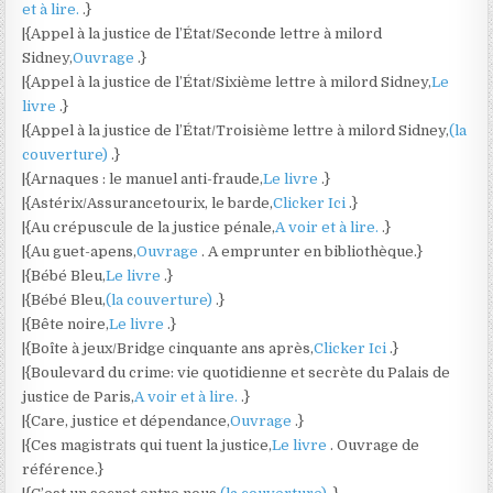
et à lire.
.}
|{Appel à la justice de l’État/Seconde lettre à milord
Sidney,
Ouvrage
.}
|{Appel à la justice de l’État/Sixième lettre à milord Sidney,
Le
livre
.}
|{Appel à la justice de l’État/Troisième lettre à milord Sidney,
(la
couverture)
.}
|{Arnaques : le manuel anti-fraude,
Le livre
.}
|{Astérix/Assurancetourix, le barde,
Clicker Ici
.}
|{Au crépuscule de la justice pénale,
A voir et à lire.
.}
|{Au guet-apens,
Ouvrage
. A emprunter en bibliothèque.}
|{Bébé Bleu,
Le livre
.}
|{Bébé Bleu,
(la couverture)
.}
|{Bête noire,
Le livre
.}
|{Boîte à jeux/Bridge cinquante ans après,
Clicker Ici
.}
|{Boulevard du crime: vie quotidienne et secrète du Palais de
justice de Paris,
A voir et à lire.
.}
|{Care, justice et dépendance,
Ouvrage
.}
|{Ces magistrats qui tuent la justice,
Le livre
. Ouvrage de
référence.}