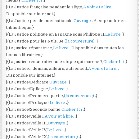
médias,
Clicker Ici
.}
|{La Justice française pendant le siège,
A voir et à lire.
.
Disponible sur internet.}
|{La Justice pénale internationale,
Ouvrage
. A emprunter en
bibliothèque.}
|{La Justice politique en Espagne sous Philippe II,
Le livre
.}
|{La Justice pour les Nuls, 3e,
(la couverture)
.}
|{La justice réparatrice,
Le livre
. Disponible dans toutes les
bonnes librairies.}
|{La justice restaurative une utopie qui marche ?,
Clicker Ici
.}
|{La Justice… demain, ailleurs, autrement,
A voir et à lire.
.
Disponible sur internet.}
|{La Justice/Dédicace,
Ouvrage
.}
|{La Justice/Épilogue,
Le livre
.}
|{La Justice/Premiere partie,
(la couverture)
.}
|{La Justice/Prologue,
Le livre
.}
|{La Justice/Seconde partie,
Clicker Ici
.}
|{La Justice/Veille I,
A voir et à lire.
.}
|{La Justice/Veille III,
Ouvrage
.}
|{La Justice/Veille IV,
Le livre
.}
|{La Justice/Veille IX,
(la couverture)
.}