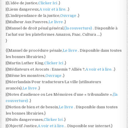
|{L’idée de justice,
Clicker Ici
.}
|{Liens dangereux,
A voir et à lire.
.}
|{L’indépendance de la justice,
Ouvrage
.}
|{Malheur Aux Pauvres,
Le livre
.}
|{Manuel de droit pénal général,
(la couverture)
. Disponible à
l’achat sur les plateformes Amazon, Fnac, Cultura ….}
}
{{Manuel de procédure pénale,
Le livre
. Disponible dans toutes
les bonnes librairies.}
|{Martin Luther King,
Clicker Ici
.}
|{Médiateurs et Avocats : Ennemis ? Alliés ?,
A voir et à lire.
.}
|{Même les monstres,
Ouvrage
.}
|{Néerlandais/Pour traducteurs/La ville (utilisateurs
avancés),
Le livre
.}
|{Notes d’audience ou Les Mémoires d’une « tribunaliste »,
(la
couverture)
.}
|{Notion de bien et de besoin,
Le livre
. Disponible dans toutes
les bonnes librairies.}
|{Nuits dangereuses,
Clicker Ici
.}
|{Objectif Justice,
A voir et à lire.
. Disponible sur internet.}