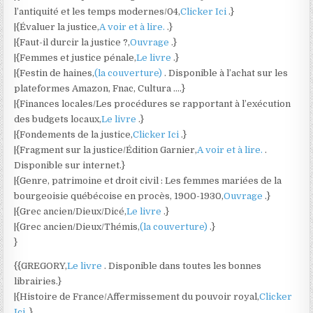
l’antiquité et les temps modernes/04,
Clicker Ici
.}
|{Évaluer la justice,
A voir et à lire.
.}
|{Faut-il durcir la justice ?,
Ouvrage
.}
|{Femmes et justice pénale,
Le livre
.}
|{Festin de haines,
(la couverture)
. Disponible à l’achat sur les
plateformes Amazon, Fnac, Cultura ….}
|{Finances locales/Les procédures se rapportant à l’exécution
des budgets locaux,
Le livre
.}
|{Fondements de la justice,
Clicker Ici
.}
|{Fragment sur la justice/Édition Garnier,
A voir et à lire.
.
Disponible sur internet.}
|{Genre, patrimoine et droit civil : Les femmes mariées de la
bourgeoisie québécoise en procès, 1900-1930,
Ouvrage
.}
|{Grec ancien/Dieux/Dicé,
Le livre
.}
|{Grec ancien/Dieux/Thémis,
(la couverture)
.}
}
{{GREGORY,
Le livre
. Disponible dans toutes les bonnes
librairies.}
|{Histoire de France/Affermissement du pouvoir royal,
Clicker
Ici
.}