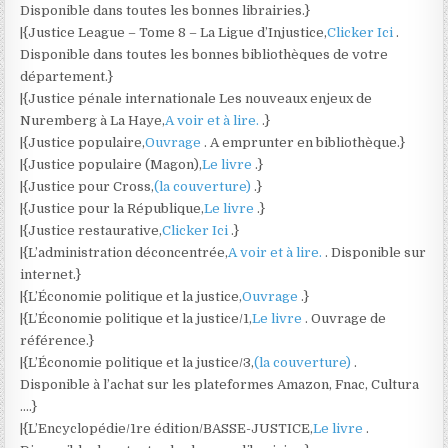
Disponible dans toutes les bonnes librairies.}
|{Justice League – Tome 8 – La Ligue d’Injustice,
Clicker Ici
.
Disponible dans toutes les bonnes bibliothèques de votre
département.}
|{Justice pénale internationale Les nouveaux enjeux de
Nuremberg à La Haye,
A voir et à lire.
.}
|{Justice populaire,
Ouvrage
. A emprunter en bibliothèque.}
|{Justice populaire (Magon),
Le livre
.}
|{Justice pour Cross,
(la couverture)
.}
|{Justice pour la République,
Le livre
.}
|{Justice restaurative,
Clicker Ici
.}
|{L’administration déconcentrée,
A voir et à lire.
. Disponible sur
internet.}
|{L’Économie politique et la justice,
Ouvrage
.}
|{L’Économie politique et la justice/1,
Le livre
. Ouvrage de
référence.}
|{L’Économie politique et la justice/3,
(la couverture)
.
Disponible à l’achat sur les plateformes Amazon, Fnac, Cultura
….}
|{L’Encyclopédie/1re édition/BASSE-JUSTICE,
Le livre
.