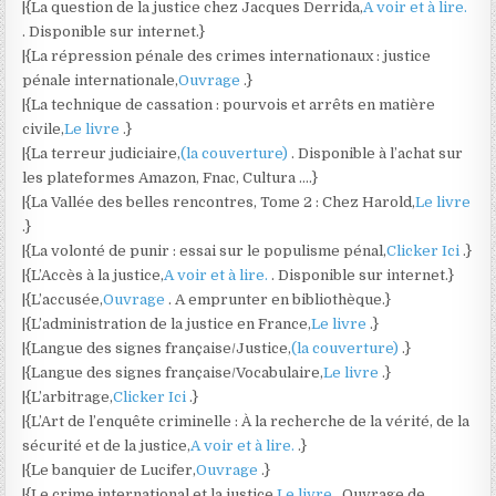
|{La question de la justice chez Jacques Derrida,
A voir et à lire.
. Disponible sur internet.}
|{La répression pénale des crimes internationaux : justice
pénale internationale,
Ouvrage
.}
|{La technique de cassation : pourvois et arrêts en matière
civile,
Le livre
.}
|{La terreur judiciaire,
(la couverture)
. Disponible à l’achat sur
les plateformes Amazon, Fnac, Cultura ….}
|{La Vallée des belles rencontres, Tome 2 : Chez Harold,
Le livre
.}
|{La volonté de punir : essai sur le populisme pénal,
Clicker Ici
.}
|{L’Accès à la justice,
A voir et à lire.
. Disponible sur internet.}
|{L’accusée,
Ouvrage
. A emprunter en bibliothèque.}
|{L’administration de la justice en France,
Le livre
.}
|{Langue des signes française/Justice,
(la couverture)
.}
|{Langue des signes française/Vocabulaire,
Le livre
.}
|{L’arbitrage,
Clicker Ici
.}
|{L’Art de l’enquête criminelle : À la recherche de la vérité, de la
sécurité et de la justice,
A voir et à lire.
.}
|{Le banquier de Lucifer,
Ouvrage
.}
|{Le crime international et la justice,
Le livre
. Ouvrage de