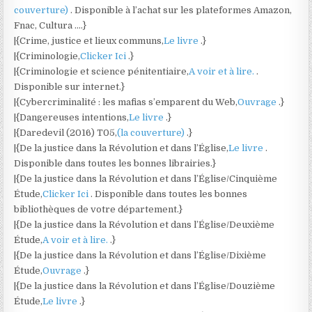
couverture)
. Disponible à l’achat sur les plateformes Amazon,
Fnac, Cultura ….}
|{Crime, justice et lieux communs,
Le livre
.}
|{Criminologie,
Clicker Ici
.}
|{Criminologie et science pénitentiaire,
A voir et à lire.
.
Disponible sur internet.}
|{Cybercriminalité : les mafias s’emparent du Web,
Ouvrage
.}
|{Dangereuses intentions,
Le livre
.}
|{Daredevil (2016) T05,
(la couverture)
.}
|{De la justice dans la Révolution et dans l’Église,
Le livre
.
Disponible dans toutes les bonnes librairies.}
|{De la justice dans la Révolution et dans l’Église/Cinquième
Étude,
Clicker Ici
. Disponible dans toutes les bonnes
bibliothèques de votre département.}
|{De la justice dans la Révolution et dans l’Église/Deuxième
Étude,
A voir et à lire.
.}
|{De la justice dans la Révolution et dans l’Église/Dixième
Étude,
Ouvrage
.}
|{De la justice dans la Révolution et dans l’Église/Douzième
Étude,
Le livre
.}