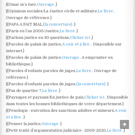
|{Omar m’a tuer,
Ouvrage
.}
|{Opinions sociales/La Justice civile et militaire,
Le livre
.
Ouvrage de référence.}
|{PAPA A FAIT MAL,
(la couverture)
.}
|{Paris en l’an 2000/Justice,
Le livre
.}
|{Parlons justice en 30 questions,
Clicker Ici
.}
|{Paroles de palais de justice,
A voir et à lire.
. Disponible sur
internet.}
|{Paroles de palais de justice,
Ouvrage
. A emprunter en
bibliothèque.}
|{Paroles d’enfants paroles de juges,
Le livre
. Ouvrage de
référence.}
|{Paroles d’enfants paroles de juges,
(la couverture)
.}
|{Pas de quartier ?,
Le livre
.}
|{Paysages et paysans/En justice de paix,
Clicker Ici
. Disponible
dans toutes les bonnes bibliothèques de votre département.}
|{Pénologie : exécution des sanctions adultes et mineurs,
A voir
et à lire.
.}
|{Penser la justice,
Ouvrage
.}
Scro
to
|{Petit traité d’argumentation judiciaire : 2009-2010,
Le livre
.}
Top