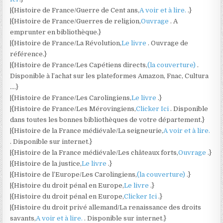
|{Histoire de France/Guerre de Cent ans,
A voir et à lire.
.}
|{Histoire de France/Guerres de religion,
Ouvrage
. A
emprunter en bibliothèque.}
|{Histoire de France/La Révolution,
Le livre
. Ouvrage de
référence.}
|{Histoire de France/Les Capétiens directs,
(la couverture)
.
Disponible à l’achat sur les plateformes Amazon, Fnac, Cultura
….}
|{Histoire de France/Les Carolingiens,
Le livre
.}
|{Histoire de France/Les Mérovingiens,
Clicker Ici
. Disponible
dans toutes les bonnes bibliothèques de votre département.}
|{Histoire de la France médiévale/La seigneurie,
A voir et à lire.
. Disponible sur internet.}
|{Histoire de la France médiévale/Les châteaux forts,
Ouvrage
.}
|{Histoire de la justice,
Le livre
.}
|{Histoire de l’Europe/Les Carolingiens,
(la couverture)
.}
|{Histoire du droit pénal en Europe,
Le livre
.}
|{Histoire du droit pénal en Europe,
Clicker Ici
.}
|{Histoire du droit privé allemand/La renaissance des droits
savants,
A voir et à lire.
. Disponible sur internet.}