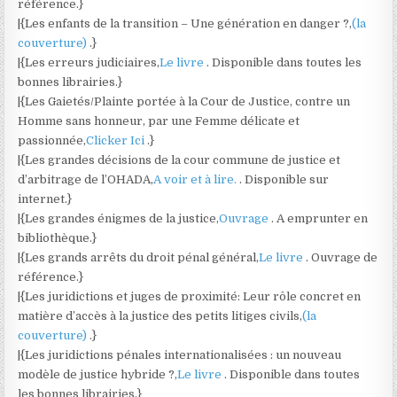
référence.}
|{Les enfants de la transition – Une génération en danger ?,
(la
couverture)
.}
|{Les erreurs judiciaires,
Le livre
. Disponible dans toutes les
bonnes librairies.}
|{Les Gaietés/Plainte portée à la Cour de Justice, contre un
Homme sans honneur, par une Femme délicate et
passionnée,
Clicker Ici
.}
|{Les grandes décisions de la cour commune de justice et
d’arbitrage de l’OHADA,
A voir et à lire.
. Disponible sur
internet.}
|{Les grandes énigmes de la justice,
Ouvrage
. A emprunter en
bibliothèque.}
|{Les grands arrêts du droit pénal général,
Le livre
. Ouvrage de
référence.}
|{Les juridictions et juges de proximité: Leur rôle concret en
matière d’accès à la justice des petits litiges civils,
(la
couverture)
.}
|{Les juridictions pénales internationalisées : un nouveau
modèle de justice hybride ?,
Le livre
. Disponible dans toutes
les bonnes librairies.}