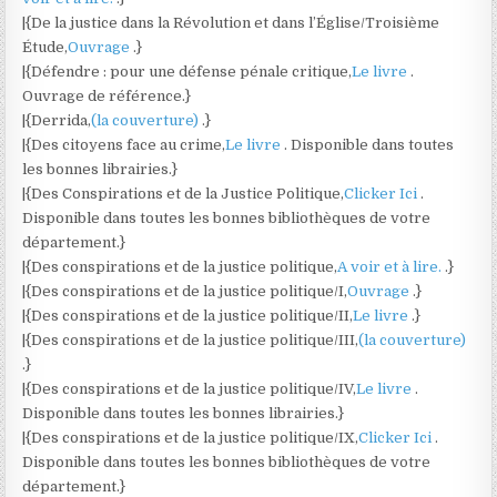
|{De la justice dans la Révolution et dans l’Église/Troisième
Étude,
Ouvrage
.}
|{Défendre : pour une défense pénale critique,
Le livre
.
Ouvrage de référence.}
|{Derrida,
(la couverture)
.}
|{Des citoyens face au crime,
Le livre
. Disponible dans toutes
les bonnes librairies.}
|{Des Conspirations et de la Justice Politique,
Clicker Ici
.
Disponible dans toutes les bonnes bibliothèques de votre
département.}
|{Des conspirations et de la justice politique,
A voir et à lire.
.}
|{Des conspirations et de la justice politique/I,
Ouvrage
.}
|{Des conspirations et de la justice politique/II,
Le livre
.}
|{Des conspirations et de la justice politique/III,
(la couverture)
.}
|{Des conspirations et de la justice politique/IV,
Le livre
.
Disponible dans toutes les bonnes librairies.}
|{Des conspirations et de la justice politique/IX,
Clicker Ici
.
Disponible dans toutes les bonnes bibliothèques de votre
département.}