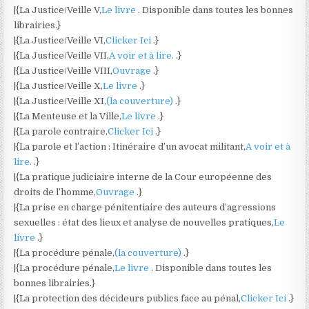
|{La Justice/Veille V,
Le livre
. Disponible dans toutes les bonnes
librairies.}
|{La Justice/Veille VI,
Clicker Ici
.}
|{La Justice/Veille VII,
A voir et à lire.
.}
|{La Justice/Veille VIII,
Ouvrage
.}
|{La Justice/Veille X,
Le livre
.}
|{La Justice/Veille XI,
(la couverture)
.}
|{La Menteuse et la Ville,
Le livre
.}
|{La parole contraire,
Clicker Ici
.}
|{La parole et l’action : Itinéraire d’un avocat militant,
A voir et à
lire.
.}
|{La pratique judiciaire interne de la Cour européenne des
droits de l’homme,
Ouvrage
.}
|{La prise en charge pénitentiaire des auteurs d’agressions
sexuelles : état des lieux et analyse de nouvelles pratiques,
Le
livre
.}
|{La procédure pénale,
(la couverture)
.}
|{La procédure pénale,
Le livre
. Disponible dans toutes les
bonnes librairies.}
|{La protection des décideurs publics face au pénal,
Clicker Ici
.}