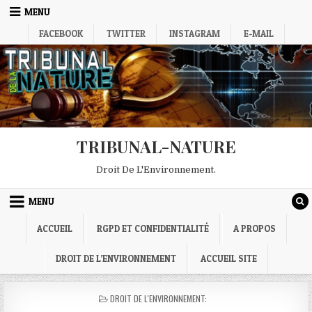
Skip
MENU
to
FACEBOOK
TWITTER
INSTAGRAM
E-MAIL
content
TRIBUNAL-NATURE
Droit De L'Environnement.
MENU
ACCUEIL
RGPD ET CONFIDENTIALITÉ
A PROPOS
DROIT DE L’ENVIRONNEMENT
ACCUEIL SITE
POSTED
DROIT DE L'ENVIRONNEMENT:
IN