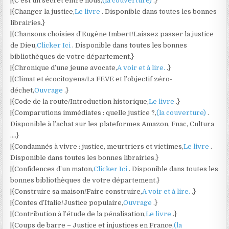
|{C’est un secret entre nous,
(la couverture)
.}
|{Changer la justice,
Le livre
. Disponible dans toutes les bonnes
librairies.}
|{Chansons choisies d’Eugène Imbert/Laissez passer la justice
de Dieu,
Clicker Ici
. Disponible dans toutes les bonnes
bibliothèques de votre département.}
|{Chronique d’une jeune avocate,
A voir et à lire.
.}
|{Climat et écocitoyens/La FEVE et l’objectif zéro-
déchet,
Ouvrage
.}
|{Code de la route/Introduction historique,
Le livre
.}
|{Comparutions immédiates : quelle justice ?,
(la couverture)
.
Disponible à l’achat sur les plateformes Amazon, Fnac, Cultura
….}
|{Condamnés à vivre : justice, meurtriers et victimes,
Le livre
.
Disponible dans toutes les bonnes librairies.}
|{Confidences d’un maton,
Clicker Ici
. Disponible dans toutes les
bonnes bibliothèques de votre département.}
|{Construire sa maison/Faire construire,
A voir et à lire.
.}
|{Contes d’Italie/Justice populaire,
Ouvrage
.}
|{Contribution à l’étude de la pénalisation,
Le livre
.}
|{Coups de barre – Justice et injustices en France,
(la