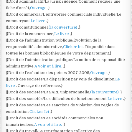
|{Droit administratif/La jurisprudence/Comment rédiger une
fiche d’arrêt,
Ouvrage
.}
|{Droit commercial/L’entreprise commerciale individuelle/Le
commerçant,
Le livre
.}
|{Droit constitutionnel,
(la couverture)
.}
|{Droit de la concurrence,
Le livre
.}
|{Droit de l’administration publique/Évolution de la
responsabilité administrative,
Clicker Ici
. Disponible dans
toutes les bonnes bibliothèques de votre département.}
|{Droit de l’administration publique/La notion de responsabilité
administrative,
A voir et à lire.
.}
|{Droit de l’exécution des peines 2007-2008,
Ouvrage
.}
|{Droit des sociétés/La disparition par voie de dissolution,
Le
livre
. Ouvrage de référence.}
|{Droit des sociétés/La SARL unipersonnelle,
(la couverture)
.}
|{Droit des sociétés/Les difficultés de fonctionnement,
Le livre
.}
|{Droit des sociétés/Les sanctions de violation des règles de
constitution,
Clicker Ici
.}
|{Droit des sociétés/Les sociétés commerciales non
immatriculées,
A voir et à lire.
.}
|{Droit du travail/La représentation collective des