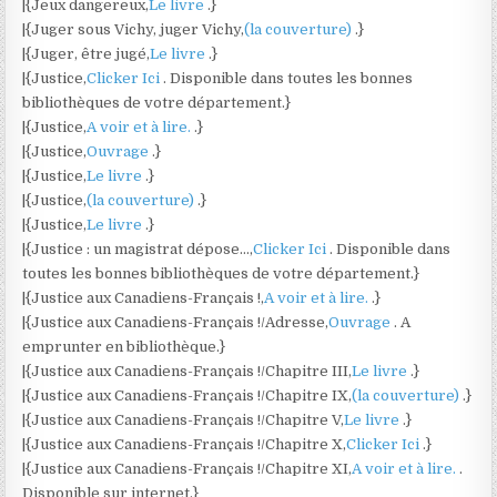
|{Jeux dangereux,
Le livre
.}
|{Juger sous Vichy, juger Vichy,
(la couverture)
.}
|{Juger, être jugé,
Le livre
.}
|{Justice,
Clicker Ici
. Disponible dans toutes les bonnes
bibliothèques de votre département.}
|{Justice,
A voir et à lire.
.}
|{Justice,
Ouvrage
.}
|{Justice,
Le livre
.}
|{Justice,
(la couverture)
.}
|{Justice,
Le livre
.}
|{Justice : un magistrat dépose…,
Clicker Ici
. Disponible dans
toutes les bonnes bibliothèques de votre département.}
|{Justice aux Canadiens-Français !,
A voir et à lire.
.}
|{Justice aux Canadiens-Français !/Adresse,
Ouvrage
. A
emprunter en bibliothèque.}
|{Justice aux Canadiens-Français !/Chapitre III,
Le livre
.}
|{Justice aux Canadiens-Français !/Chapitre IX,
(la couverture)
.}
|{Justice aux Canadiens-Français !/Chapitre V,
Le livre
.}
|{Justice aux Canadiens-Français !/Chapitre X,
Clicker Ici
.}
|{Justice aux Canadiens-Français !/Chapitre XI,
A voir et à lire.
.
Disponible sur internet.}