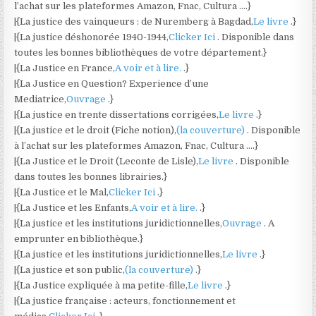
l’achat sur les plateformes Amazon, Fnac, Cultura ….}
|{La justice des vainqueurs : de Nuremberg à Bagdad,
Le livre
.}
|{La justice déshonorée 1940-1944,
Clicker Ici
. Disponible dans
toutes les bonnes bibliothèques de votre département.}
|{La Justice en France,
A voir et à lire.
.}
|{La Justice en Question? Experience d’une
Mediatrice,
Ouvrage
.}
|{La justice en trente dissertations corrigées,
Le livre
.}
|{La justice et le droit (Fiche notion),
(la couverture)
. Disponible
à l’achat sur les plateformes Amazon, Fnac, Cultura ….}
|{La Justice et le Droit (Leconte de Lisle),
Le livre
. Disponible
dans toutes les bonnes librairies.}
|{La Justice et le Mal,
Clicker Ici
.}
|{La Justice et les Enfants,
A voir et à lire.
.}
|{La justice et les institutions juridictionnelles,
Ouvrage
. A
emprunter en bibliothèque.}
|{La justice et les institutions juridictionnelles,
Le livre
.}
|{La justice et son public,
(la couverture)
.}
|{La Justice expliquée à ma petite-fille,
Le livre
.}
|{La justice française : acteurs, fonctionnement et