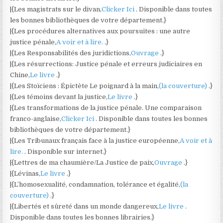
|{Les magistrats sur le divan,
Clicker Ici
. Disponible dans toutes
les bonnes bibliothèques de votre département.}
|{Les procédures alternatives aux poursuites : une autre
justice pénale,
A voir et à lire.
.}
|{Les Responsabilités des juridictions,
Ouvrage
.}
|{Les résurrections: Justice pénale et erreurs judiciaires en
Chine,
Le livre
.}
|{Les Stoïciens : Épictète Le poignard à la main,
(la couverture)
.}
|{Les témoins devant la justice,
Le livre
.}
|{Les transformations de la justice pénale. Une comparaison
franco-anglaise,
Clicker Ici
. Disponible dans toutes les bonnes
bibliothèques de votre département.}
|{Les Tribunaux français face à la justice européenne,
A voir et à
lire.
. Disponible sur internet.}
|{Lettres de ma chaumière/La Justice de paix,
Ouvrage
.}
|{Lévinas,
Le livre
.}
|{L’homosexualité, condamnation, tolérance et égalité,
(la
couverture)
.}
|{Libertés et sûreté dans un monde dangereux,
Le livre
.
Disponible dans toutes les bonnes librairies.}