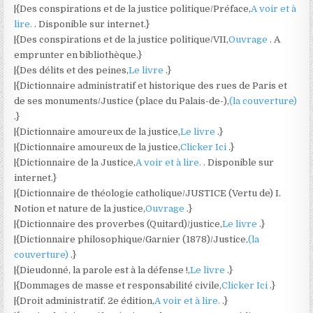
|{Des conspirations et de la justice politique/Préface,
A voir et à
lire.
. Disponible sur internet.}
|{Des conspirations et de la justice politique/VII,
Ouvrage
. A
emprunter en bibliothèque.}
|{Des délits et des peines,
Le livre
.}
|{Dictionnaire administratif et historique des rues de Paris et
de ses monuments/Justice (place du Palais-de-),
(la couverture)
.}
|{Dictionnaire amoureux de la justice,
Le livre
.}
|{Dictionnaire amoureux de la justice,
Clicker Ici
.}
|{Dictionnaire de la Justice,
A voir et à lire.
. Disponible sur
internet.}
|{Dictionnaire de théologie catholique/JUSTICE (Vertu de) I.
Notion et nature de la justice,
Ouvrage
.}
|{Dictionnaire des proverbes (Quitard)/justice,
Le livre
.}
|{Dictionnaire philosophique/Garnier (1878)/Justice,
(la
couverture)
.}
|{Dieudonné, la parole est à la défense !,
Le livre
.}
|{Dommages de masse et responsabilité civile,
Clicker Ici
.}
|{Droit administratif. 2e édition,
A voir et à lire.
.}