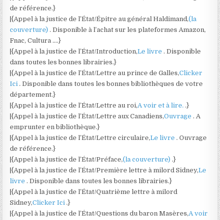
de référence.}
|{Appel à la justice de l’État/Épitre au général Haldimand,
(la
couverture)
. Disponible à l’achat sur les plateformes Amazon,
Fnac, Cultura ….}
|{Appel à la justice de l’État/Introduction,
Le livre
. Disponible
dans toutes les bonnes librairies.}
|{Appel à la justice de l’État/Lettre au prince de Galles,
Clicker
Ici
. Disponible dans toutes les bonnes bibliothèques de votre
département.}
|{Appel à la justice de l’État/Lettre au roi,
A voir et à lire.
.}
|{Appel à la justice de l’État/Lettre aux Canadiens,
Ouvrage
. A
emprunter en bibliothèque.}
|{Appel à la justice de l’État/Lettre circulaire,
Le livre
. Ouvrage
de référence.}
|{Appel à la justice de l’État/Préface,
(la couverture)
.}
|{Appel à la justice de l’État/Première lettre à milord Sidney,
Le
livre
. Disponible dans toutes les bonnes librairies.}
|{Appel à la justice de l’État/Quatrième lettre à milord
Sidney,
Clicker Ici
.}
|{Appel à la justice de l’État/Questions du baron Masères,
A voir