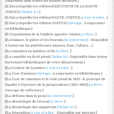
Disponible dans toutes les bonnes librairies.}
|{L’Encyclopédie/1re édition/EXÉCUTEUR DE LA HAUTE
JUSTICE,
Clicker Ici
.}
|{L’Encyclopédie/1re édition/HAUTE-JUSTICE,
A voir et à lire.
.}
|{L’Encyclopédie/1re édition/JUSTICE,
Ouvrage
. A emprunter
en bibliothèque.}
|{L’Organisation de la Vindicte appelée Justice,
Le livre
.}
|{La balance, le glaive et les fourmis,
(la couverture)
. Disponible
à l’achat sur les plateformes Amazon, Fnac, Cultura ….}
|{La cassation en matière civile,
Le livre
.}
|{La causalité en droit pénal,
Clicker Ici
. Disponible dans toutes
les bonnes bibliothèques de votre département.}
|{La Couleur de la justice,
A voir et à lire.
.}
|{La Cour d’assises,
Ouvrage
. A emprunter en bibliothèque.}
|{La Cour de cassation et le code pénal de 1810 : le principe de
légalité à l’épreuve de la jurisprudence (1811-1863),
Le livre
.
Ouvrage de référence.}
|{La défense dans la peau,
(la couverture)
.}
|{La déontologie de l’avocat,
Le livre
.}
|{La déontologie des magistrats,
Clicker Ici
.}
|{La Déposition,
A voir et à lire.
. Disponible sur internet.}