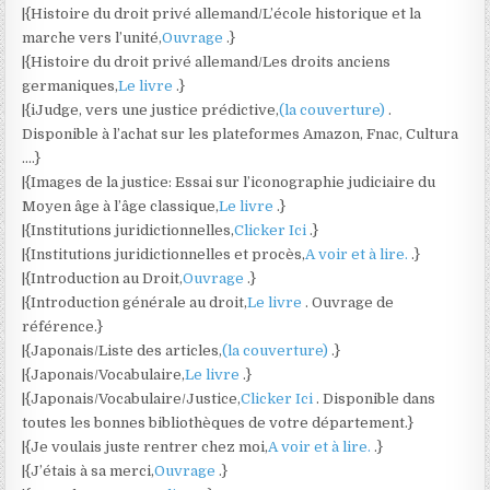
|{Histoire du droit privé allemand/L’école historique et la
marche vers l’unité,
Ouvrage
.}
|{Histoire du droit privé allemand/Les droits anciens
germaniques,
Le livre
.}
|{iJudge, vers une justice prédictive,
(la couverture)
.
Disponible à l’achat sur les plateformes Amazon, Fnac, Cultura
….}
|{Images de la justice: Essai sur l’iconographie judiciaire du
Moyen âge à l’âge classique,
Le livre
.}
|{Institutions juridictionnelles,
Clicker Ici
.}
|{Institutions juridictionnelles et procès,
A voir et à lire.
.}
|{Introduction au Droit,
Ouvrage
.}
|{Introduction générale au droit,
Le livre
. Ouvrage de
référence.}
|{Japonais/Liste des articles,
(la couverture)
.}
|{Japonais/Vocabulaire,
Le livre
.}
|{Japonais/Vocabulaire/Justice,
Clicker Ici
. Disponible dans
toutes les bonnes bibliothèques de votre département.}
|{Je voulais juste rentrer chez moi,
A voir et à lire.
.}
|{J’étais à sa merci,
Ouvrage
.}