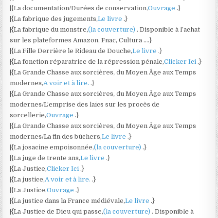
|{La documentation/Durées de conservation,
Ouvrage
.}
|{La fabrique des jugements,
Le livre
.}
|{La fabrique du monstre,
(la couverture)
. Disponible à l’achat
sur les plateformes Amazon, Fnac, Cultura ….}
|{La Fille Derrière le Rideau de Douche,
Le livre
.}
|{La fonction réparatrice de la répression pénale,
Clicker Ici
.}
|{La Grande Chasse aux sorcières, du Moyen Âge aux Temps
modernes,
A voir et à lire.
.}
|{La Grande Chasse aux sorcières, du Moyen Âge aux Temps
modernes/L’emprise des laïcs sur les procès de
sorcellerie,
Ouvrage
.}
|{La Grande Chasse aux sorcières, du Moyen Âge aux Temps
modernes/La fin des bûchers,
Le livre
.}
|{La josacine empoisonnée,
(la couverture)
.}
|{La juge de trente ans,
Le livre
.}
|{La Justice,
Clicker Ici
.}
|{La justice,
A voir et à lire.
.}
|{La Justice,
Ouvrage
.}
|{La justice dans la France médiévale,
Le livre
.}
|{La Justice de Dieu qui passe,
(la couverture)
. Disponible à