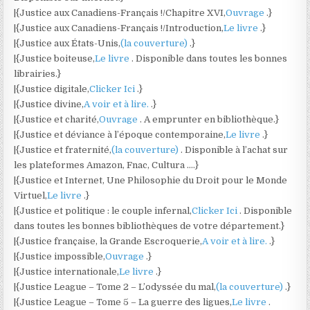
|{Justice aux Canadiens-Français !/Chapitre XVI,
Ouvrage
.}
|{Justice aux Canadiens-Français !/Introduction,
Le livre
.}
|{Justice aux États-Unis,
(la couverture)
.}
|{Justice boiteuse,
Le livre
. Disponible dans toutes les bonnes
librairies.}
|{Justice digitale,
Clicker Ici
.}
|{Justice divine,
A voir et à lire.
.}
|{Justice et charité,
Ouvrage
. A emprunter en bibliothèque.}
|{Justice et déviance à l’époque contemporaine,
Le livre
.}
|{Justice et fraternité,
(la couverture)
. Disponible à l’achat sur
les plateformes Amazon, Fnac, Cultura ….}
|{Justice et Internet, Une Philosophie du Droit pour le Monde
Virtuel,
Le livre
.}
|{Justice et politique : le couple infernal,
Clicker Ici
. Disponible
dans toutes les bonnes bibliothèques de votre département.}
|{Justice française, la Grande Escroquerie,
A voir et à lire.
.}
|{Justice impossible,
Ouvrage
.}
|{Justice internationale,
Le livre
.}
|{Justice League – Tome 2 – L’odyssée du mal,
(la couverture)
.}
|{Justice League – Tome 5 – La guerre des ligues,
Le livre
.