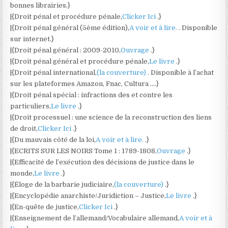
bonnes librairies.}
|{Droit pénal et procédure pénale,
Clicker Ici
.}
|{Droit pénal général (5ème édition),
A voir et à lire.
. Disponible
sur internet.}
|{Droit pénal général : 2009-2010,
Ouvrage
.}
|{Droit pénal général et procédure pénale,
Le livre
.}
|{Droit pénal international,
(la couverture)
. Disponible à l’achat
sur les plateformes Amazon, Fnac, Cultura ….}
|{Droit pénal spécial : infractions des et contre les
particuliers,
Le livre
.}
|{Droit processuel : une science de la reconstruction des liens
de droit,
Clicker Ici
.}
|{Du mauvais côté de la loi,
A voir et à lire.
.}
|{ECRITS SUR LES NOIRS Tome 1 : 1789-1808,
Ouvrage
.}
|{Efficacité de l’exécution des décisions de justice dans le
monde,
Le livre
.}
|{Éloge de la barbarie judiciaire,
(la couverture)
.}
|{Encyclopédie anarchiste/Juridiction – Justice,
Le livre
.}
|{En-quête de justice,
Clicker Ici
.}
|{Enseignement de l’allemand/Vocabulaire allemand,
A voir et à