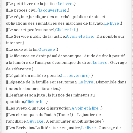
|{Le petit livre de la justice,
Le livre
.}
|{Le procès civil,
(la couverture)
.}
|{Le régime juridique des marchés publics : droits et
obligations des signataires des marchés de travaux,
Le livre
.}
|{Le secret professionnel,
Clicker Ici
.}
|{Le Service public de la justice,
A voir et à lire.
. Disponible sur
internet.}
|{Le sexe et la loi,
Ouvrage
.}
|{L’efficience en droit pénal économique : étude de droit positif
à la lumière de l’analyse économique du droit,
Le livre
. Ouvrage
de référence.}
|{L’égalité en matière pénale,
(la couverture)
.}
|{Légende de la famille Forseti tome 2,
Le livre
. Disponible dans
toutes les bonnes librairies.}
|{L’enfant et son juge : la justice des mineurs au
quotidien,
Clicker Ici
.}
|{Les aveux d’un juge d’instruction,
A voir et à lire.
.}
|{Les chroniques du Radch (Tome 1) – La justice de
l’ancillaire,
Ouvrage
. A emprunter en bibliothèque.}
|{Les Écrivains/La littérature en justice,
Le livre
. Ouvrage de