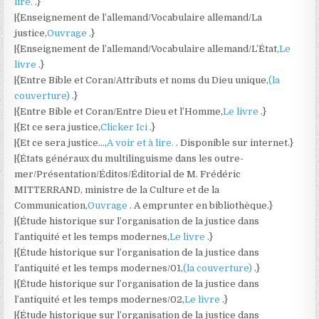
lire.
.}
|{Enseignement de l’allemand/Vocabulaire allemand/La
justice,
Ouvrage
.}
|{Enseignement de l’allemand/Vocabulaire allemand/L’État,
Le
livre
.}
|{Entre Bible et Coran/Attributs et noms du Dieu unique,
(la
couverture)
.}
|{Entre Bible et Coran/Entre Dieu et l’Homme,
Le livre
.}
|{Et ce sera justice,
Clicker Ici
.}
|{Et ce sera justice…,
A voir et à lire.
. Disponible sur internet.}
|{États généraux du multilinguisme dans les outre-
mer/Présentation/Éditos/Éditorial de M. Frédéric
MITTERRAND, ministre de la Culture et de la
Communication,
Ouvrage
. A emprunter en bibliothèque.}
|{Étude historique sur l’organisation de la justice dans
l’antiquité et les temps modernes,
Le livre
.}
|{Étude historique sur l’organisation de la justice dans
l’antiquité et les temps modernes/01,
(la couverture)
.}
|{Étude historique sur l’organisation de la justice dans
l’antiquité et les temps modernes/02,
Le livre
.}
|{Étude historique sur l’organisation de la justice dans