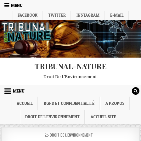
Skip
MENU
to
FACEBOOK
TWITTER
INSTAGRAM
E-MAIL
content
TRIBUNAL-NATURE
Droit De L'Environnement.
MENU
ACCUEIL
RGPD ET CONFIDENTIALITÉ
A PROPOS
DROIT DE L’ENVIRONNEMENT
ACCUEIL SITE
POSTED
DROIT DE L'ENVIRONNEMENT:
IN