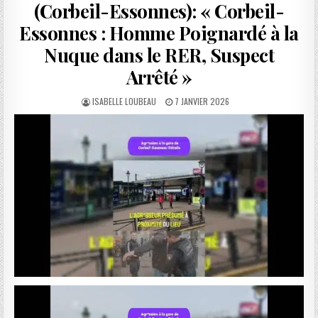
(Corbeil-Essonnes): « Corbeil-
Essonnes : Homme Poignardé à la
Nuque dans le RER, Suspect
Arrêté »
AUTHOR:
PUBLISHED
ISABELLE LOUBEAU
7 JANVIER 2026
DATE: