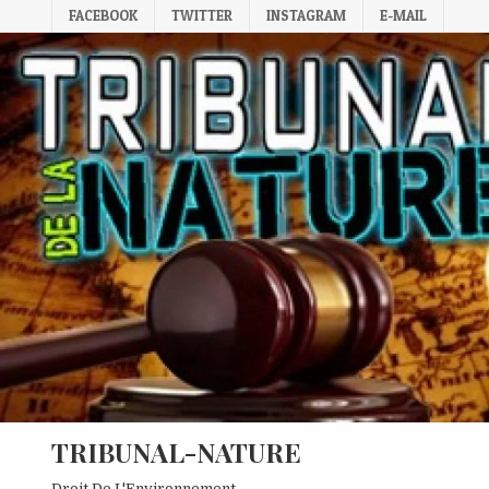
Skip
FACEBOOK
TWITTER
INSTAGRAM
E-MAIL
to
content
TRIBUNAL-NATURE
Droit De L'Environnement.