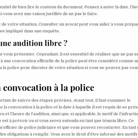
entiel de bien lire le contenu du document. Pensez à noter la date, l’he
si vous avez une raison justifiée de ne pas le faire.
rt de votre situation. Consulter un avocat peut vous aider à vous prépa
êtes impliqué dans une enquête.
 une audition libre ?
de vous présenter. Cependant, il est essentiel de réaliser que ne pas s
 une convocation officielle de la police peut être considéré comme u
e ou la police pour discuter de votre situation si vous ne pouvez pas vou
 convocation à la police
ortant de suivre des étapes précises. Avant tout, il faut examiner le
 convocation à la police et la date à laquelle il est requis de se prés
u et l’heure de l’audition, ainsi que, si applicable, le motif de l’infracti
ue est à prévoir ou si vous serez entendu en tant que témoin libre. Ce
u’officier de police judiciaire et que vous pouvez recontacter. En tant
es obligations à remplir. Vous avez le droit d’être informé des motifs