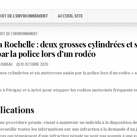
OIT DE L’ENVIRONNEMENT
ACCUEIL SITE
STED
OIT DE L'ENVIRONNEMENT:
 Rochelle : deux grosses cylindrées et 
ar la police lors d’un rodéo
PUBLISHED
 LOUBEAU
10 OCTOBRE 2025
DATE:
sses cylindrées et six motocross saisis par la police lors d’un rodéo » a
bre à Périgny et à Aytré pour stopper les rodéos motorisés fréquents s
plications
e procédure pénale, visant à maintenir un individu à la disposition de
 recueillir toutes les informations sur une infraction à la demande d’un 
eux qui témoignent d’une infraction pénale ne sont pas soumis à une g