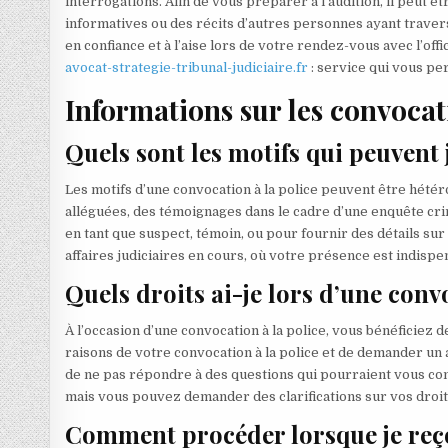
interrogations. Afin de vous préparer à l’audition, il peut ê
informatives ou des récits d’autres personnes ayant traver
en confiance et à l’aise lors de votre rendez-vous avec l’offic
avocat-strategie-tribunal-judiciaire.fr
: service qui vous pe
Informations sur les convocati
Quels sont les motifs qui peuvent 
Les motifs d’une convocation à la police peuvent être hété
alléguées, des témoignages dans le cadre d’une enquête cri
en tant que suspect, témoin, ou pour fournir des détails sur
affaires judiciaires en cours, où votre présence est indispen
Quels droits ai-je lors d’une convo
À l’occasion d’une convocation à la police, vous bénéficiez d
raisons de votre convocation à la police et de demander un a
de ne pas répondre à des questions qui pourraient vous co
mais vous pouvez demander des clarifications sur vos droi
Comment procéder lorsque je reço