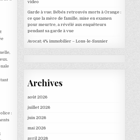
video
Garde à vue; Bébés retrouvés morts à Orange :
ce que la mère de famille, mise en examen
pour meurtre, a révélé aux enquêteurs
pendant sa garde à vue
t
ée
Avocat; 4% immobilier – Lons-le-Saunier
melle,
eux.
énale
Archives
 tant
août 2026
juillet 2026
olice :
juin 2026
ments
t
mai 2026
x
avril 2026