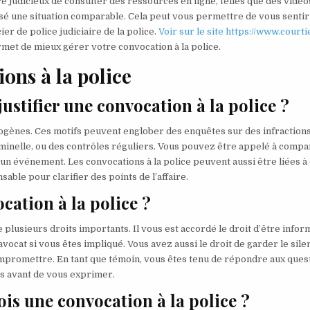
tre judicieux de consulter des ressources en ligne, telles que des vidéo
sé une situation comparable. Cela peut vous permettre de vous sentir
ier de police judiciaire de la police.
Voir sur le site https://www.courti
rmet de mieux gérer votre convocation à la police.
ons à la police
justifier une convocation à la police ?
rogènes. Ces motifs peuvent englober des enquêtes sur des infraction
minelle, ou des contrôles réguliers. Vous pouvez être appelé à compa
 un événement. Les convocations à la police peuvent aussi être liées à
sable pour clarifier des points de l’affaire.
cation à la police ?
e plusieurs droits importants. Il vous est accordé le droit d’être info
vocat si vous êtes impliqué. Vous avez aussi le droit de garder le sile
mpromettre. En tant que témoin, vous êtes tenu de répondre aux quest
ts avant de vous exprimer.
is une convocation à la police ?