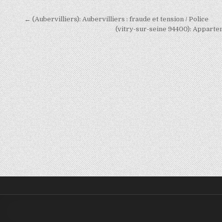
Navigation
← (Aubervilliers): Aubervilliers : fraude et tension / Police
de
(vitry-sur-seine 94400): Apparte
l’article