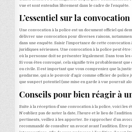
vue et sont entendus librement dans le cadre de l’enquête.
L’essentiel sur la convocation 
Une convocation à la police est un document officiel qui d
délivrer une convocation pour diverses raisons, notamme
dans une enquête. Saisir l’importance de cette convocation 
juridiques sérieuses. Une convocation à la police peut être 
où la personne doit se présenter légalement. Dans tous les c
Si vous êtes convoqué, cela signifie très probablement que c
ou civile. Il est important que vous compreniez que la justi
gendarme, qui a le pouvoir d’agir comme officier de police j
que suspect potentiel (une mise en garde à vue pourrait alo
Conseils pour bien réagir à u
Suite à la réception d’une convocation à la police, voici les é
N’oubliez pas de noter la date, l’heure et le lieu de l’audit
pertinents, veillez à les apporter. Se rapprocher d’un avoca
recommandé de consulter un avocat avant l’audition. Être pr