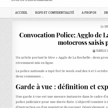
ACCUEIL
RGPD ET CONFIDENTIALITÉ
A PROPOS
DR
PO
DR
IN
Convocation Police; Agglo de La
motocross saisis p
AUTHOR:
ISABELLE
Un article portant le titre « Agglo de La Rochelle : deux gro
récemment mis en ligne.
La police nationale a tapé fort le week-end des 4 et 5 octo
deux communes …
Garde à vue : définition et ex
Une garde à vue est une mesure instaurée dans le cadre d’un
police judiciaire pour une durée fixée. L’objectif consiste à
d’instruction ou d’un magistrat du parquet. Généralement, c