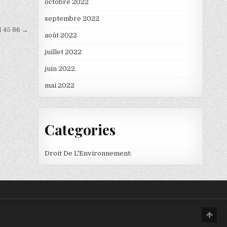
octobre 2022
septembre 2022
1 45 86 →
août 2022
juillet 2022
juin 2022
mai 2022
Categories
Droit De L'Environnement:
Scro
to