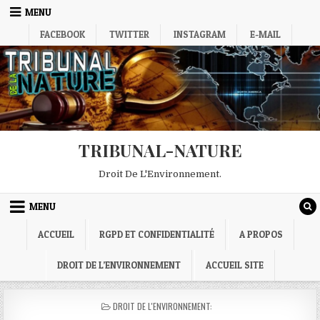
Skip
MENU
to
FACEBOOK
TWITTER
INSTAGRAM
E-MAIL
content
TRIBUNAL-NATURE
Droit De L'Environnement.
MENU
ACCUEIL
RGPD ET CONFIDENTIALITÉ
A PROPOS
DROIT DE L’ENVIRONNEMENT
ACCUEIL SITE
POSTED
DROIT DE L'ENVIRONNEMENT:
IN