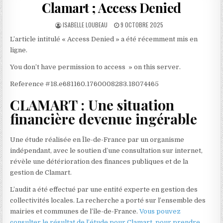
Clamart ; Access Denied
AUTHOR:
PUBLISHED
ISABELLE LOUBEAU
9 OCTOBRE 2025
DATE:
L’article intitulé « Access Denied » a été récemment mis en
ligne.
You don’t have permission to access » on this server.
Reference #18.e681160.1760008283.18074465
CLAMART : Une situation
financière devenue ingérable
Une étude réalisée en Île-de-France par un organisme
indépendant, avec le soutien d’une consultation sur internet,
révèle une détérioration des finances publiques et de la
gestion de Clamart.
L’audit a été effectué par une entité experte en gestion des
collectivités locales. La recherche a porté sur l’ensemble des
mairies et communes de l’île-de-France.
Vous pouvez
consulter le résultat de l’étude pour Clamart, pour prendre