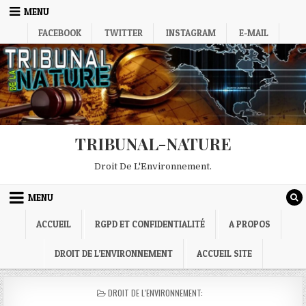
Skip
MENU
to
FACEBOOK
TWITTER
INSTAGRAM
E-MAIL
content
TRIBUNAL-NATURE
Droit De L'Environnement.
MENU
ACCUEIL
RGPD ET CONFIDENTIALITÉ
A PROPOS
DROIT DE L’ENVIRONNEMENT
ACCUEIL SITE
POSTED
DROIT DE L'ENVIRONNEMENT:
IN