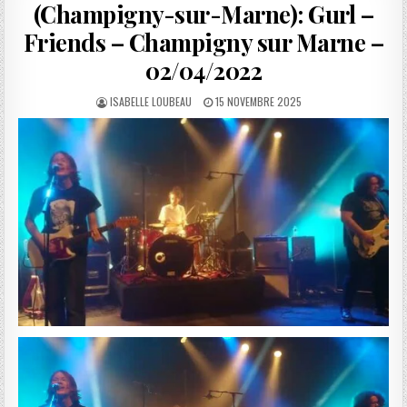
(Champigny-sur-Marne): Gurl –
Friends – Champigny sur Marne –
02/04/2022
AUTHOR:
PUBLISHED
ISABELLE LOUBEAU
15 NOVEMBRE 2025
DATE: