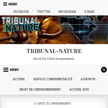
Skip
MENU
to
FACEBOOK
TWITTER
INSTAGRAM
E-MAIL
content
TRIBUNAL-NATURE
Droit De L'Environnement.
MENU
ACCUEIL
RGPD ET CONFIDENTIALITÉ
A PROPOS
DROIT DE L’ENVIRONNEMENT
ACCUEIL SITE
POSTED
DROIT DE L'ENVIRONNEMENT:
IN