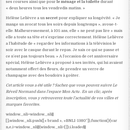
ses courses ainsi que pour
le ménage et la toilette
durant
« deux heures tous les vendredis matins. »
Hélène Lelièvre a un
secret
pour expliquer sa longévité. « Je
mange un avocat tous les soirs depuis longtemps », avoue-t-
elle. Malheureusement, à 105 ans, elle « ne peut pas lire » mais
elle a toute sa tête et s’exprime correctement. Hélène Lelièvre
a l’habitude de « regarder les informations à la télévision le
soir avec le casque durant le repas. Je sais ce qui se passe et
ce n’est pas toujours beau. » A l’occasion de cet anniversaire
spécial, Hélène Lelièvre a proposé à ses invités, qui lui avaient
notamment offert des fleurs, de prendre un verre de
champagne avec des boudoirs à goûter.
Cet article vous a été utile ? Sachez que vous pouvez suivre Le
Réveil Normand dans l’espace Mon Actu . En un clic, après
inscription, vous y retrouverez toute l’actualité de vos villes et
marques favorites.
window._nli=window._nli||
[],window._nli.push([« brand », »BNLI-1380″]),function(){var
n,e,i=window._nli||(window._nli=[]);i.loaded||