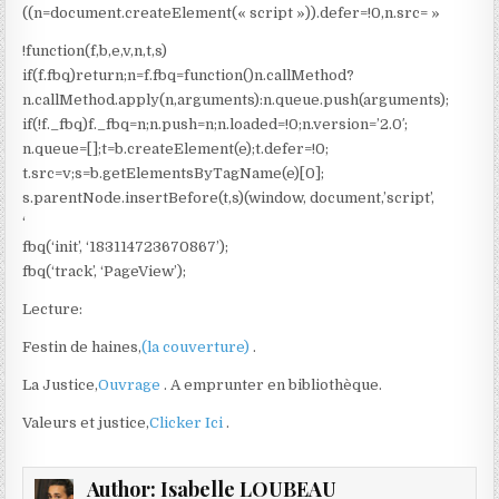
((n=document.createElement(« script »)).defer=!0,n.src= »
!function(f,b,e,v,n,t,s)
if(f.fbq)return;n=f.fbq=function()n.callMethod?
n.callMethod.apply(n,arguments):n.queue.push(arguments);
if(!f._fbq)f._fbq=n;n.push=n;n.loaded=!0;n.version=’2.0′;
n.queue=[];t=b.createElement(e);t.defer=!0;
t.src=v;s=b.getElementsByTagName(e)[0];
s.parentNode.insertBefore(t,s)(window, document,’script’,
‘
fbq(‘init’, ‘183114723670867’);
fbq(‘track’, ‘PageView’);
Lecture:
Festin de haines,
(la couverture)
.
La Justice,
Ouvrage
. A emprunter en bibliothèque.
Valeurs et justice,
Clicker Ici
.
Author:
Isabelle LOUBEAU