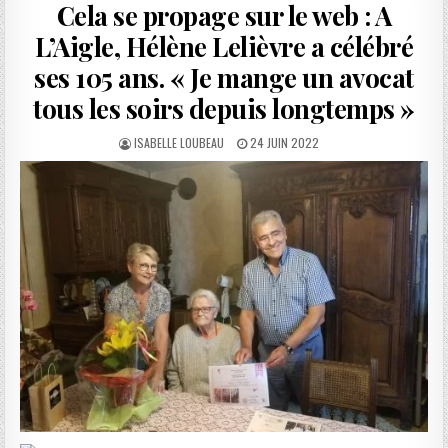
Cela se propage sur le web : A
L’Aigle, Hélène Lelièvre a célébré
ses 105 ans. « Je mange un avocat
tous les soirs depuis longtemps »
AUTHOR:
PUBLISHED
ISABELLE LOUBEAU
24 JUIN 2022
DATE: