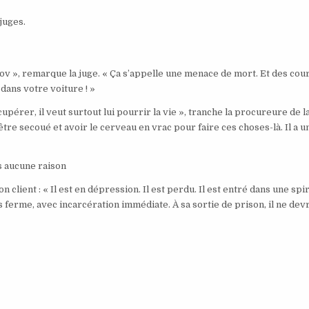
 juges.
v », remarque la juge. « Ça s’appelle une menace de mort. Et des cou
dans votre voiture ! »
upérer, il veut surtout lui pourrir la vie », tranche la procureure de l
 être secoué et avoir le cerveau en vrac pour faire ces choses-là. Il a u
ns aucune raison
client : « Il est en dépression. Il est perdu. Il est entré dans une spir
 ferme, avec incarcération immédiate. À sa sortie de prison, il ne dev