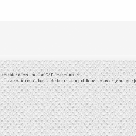
 la retraite décroche son CAP de menuisier
La conformité dans l’administration publique – plus urgente que j