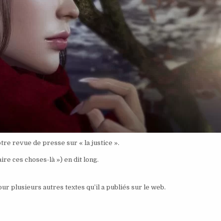
re revue de presse sur « la justice ».
ire ces choses-là ») en dit long.
ur plusieurs autres textes qu’il a publiés sur le web.