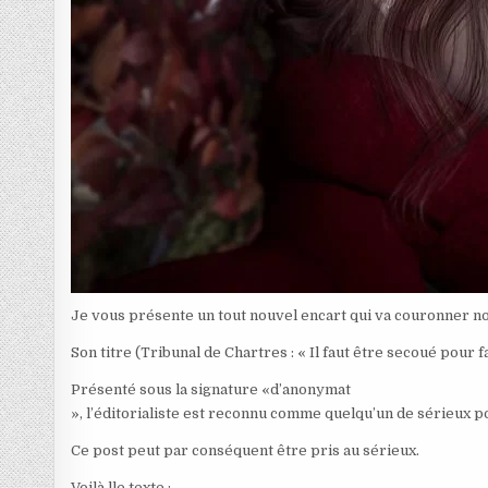
Je vous présente un tout nouvel encart qui va couronner not
Son titre (Tribunal de Chartres : « Il faut être secoué pour fa
Présenté sous la signature «d’anonymat
», l’éditorialiste est reconnu comme quelqu’un de sérieux po
Ce post peut par conséquent être pris au sérieux.
Voilà lle texte :