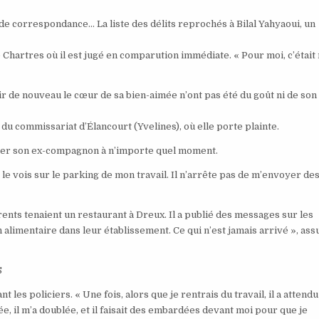
 de correspondance… La liste des délits reprochés à Bilal Yahyaoui, un
de Chartres où il est jugé en comparution immédiate. « Pour moi, c’était
 de nouveau le cœur de sa bien-aimée n’ont pas été du goût ni de son
 du commissariat d’Élancourt (Yvelines), où elle porte plainte.
roiser son ex-compagnon à n’importe quel moment.
 le vois sur le parking de mon travail. Il n’arrête pas de m’envoyer de
ents tenaient un restaurant à Dreux. Il a publié des messages sur les
 alimentaire dans leur établissement. Ce qui n’est jamais arrivé », ass
S
es policiers. « Une fois, alors que je rentrais du travail, il a attend
ée, il m’a doublée, et il faisait des embardées devant moi pour que je