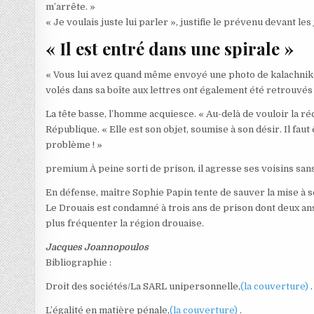
m’arrête. »
« Je voulais juste lui parler », justifie le prévenu devant les
« Il est entré dans une spirale »
« Vous lui avez quand même envoyé une photo de kalachniko
volés dans sa boîte aux lettres ont également été retrouvés 
La tête basse, l’homme acquiesce. « Au-delà de vouloir la réc
République. « Elle est son objet, soumise à son désir. Il faut
problème ! »
premium
À peine sorti de prison, il agresse ses voisins sa
En défense, maître Sophie Papin tente de sauver la mise à son 
Le Drouais est condamné à trois ans de prison dont deux ans
plus fréquenter la région drouaise.
Jacques Joannopoulos
Bibliographie :
Droit des sociétés/La SARL unipersonnelle,
(la couverture)
.
L’égalité en matière pénale,
(la couverture)
.