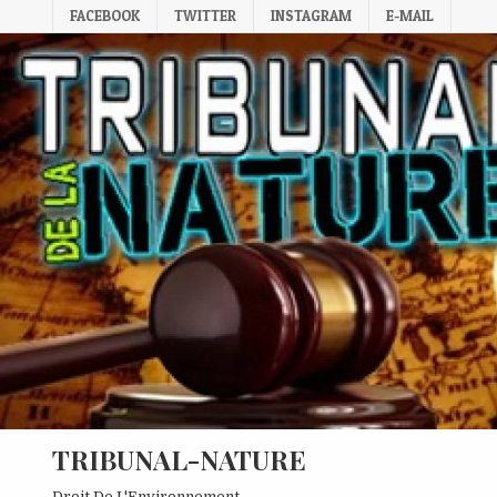
Skip
FACEBOOK
TWITTER
INSTAGRAM
E-MAIL
to
content
TRIBUNAL-NATURE
Droit De L'Environnement.