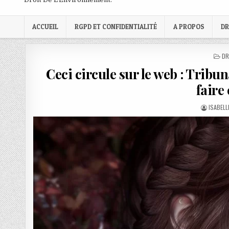
ACCUEIL
RGPD ET CONFIDENTIALITÉ
A PROPOS
DR
PO
DR
IN
Ceci circule sur le web : Tribun
faire
AUTHOR
ISABELL