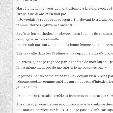
Harcèlement, menaces de mort, atteinte à la vie privée, vol
Drouais de 21 ans, n’en finit pas.
« Je voulais la récupérer », assure-t-il, devant le tribunal 
femme. Notre rupture m’a anéanti. »
Sauf que les méthodes employées dans l’espoir de conquérir
compagne, ni de sa famille.
« Il me suit partout », explique la jeune femme aux policiers
Elle travaille dans les Yvelines et ne supporte plus d’y c
« Parfois, quand je regarde par la fenêtre de mon bureau, je
Il m’a même menacée de me tuer si je ne revenais pas. »
Le jeune Drouais semblait ne reculer devant rien. « Mes par
réseaux sociaux comme quoi il y aurait des cas d’intoxication
jeune femme.
premium
Un Drouais harcèle sa femme avec un tracker GP
Absente au procès de son ex-compagnon, elle continue devant l
une station-service, sur la RN12, que je passe. Il m’a rattrap