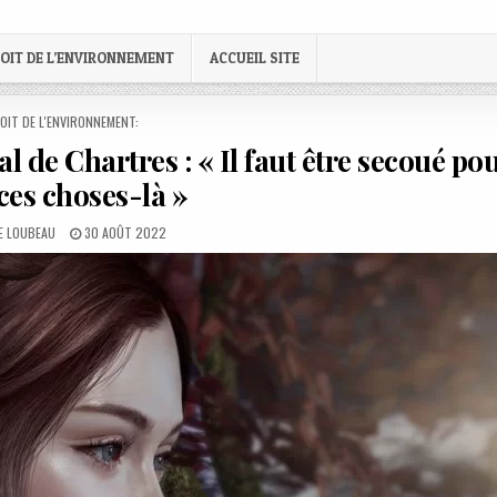
OIT DE L’ENVIRONNEMENT
ACCUEIL SITE
STED
OIT DE L'ENVIRONNEMENT:
al de Chartres : « Il faut être secoué po
 ces choses-là »
:
PUBLISHED
E LOUBEAU
30 AOÛT 2022
DATE: