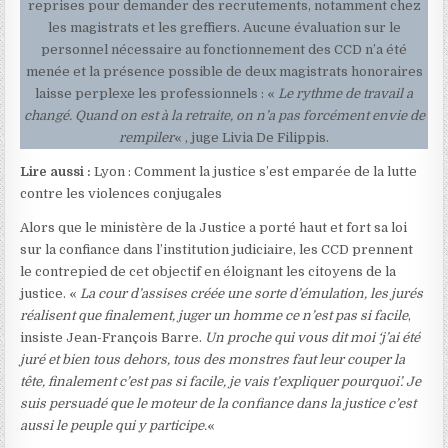
reprises pour demander des recrutements, notamment chez
les magistrats et les greffiers. Aucune évaluation sur le
personnel nécessaire au fonctionnement des CCD n’a été
menée et la présence possible de deux magistrats honoraires
laisse perplexe les professionnels : «
Le rythme de travail a
changé. Quand on est à la retraite, on n’a pas forcément envie de
rempiler
« , juge Livia De Filippis.
Lire aussi :
Lyon : Comment la justice s’est emparée de la lutte
contre les violences conjugales
Alors que le ministère de la Justice a porté haut et fort sa loi
sur la confiance dans l’institution judiciaire, les CCD prennent
le contrepied de cet objectif en éloignant les citoyens de la
justice. «
La cour d’assises créée une sorte d’émulation, les jurés
réalisent que finalement, juger un homme ce n’est pas si facile
,
insiste Jean-François Barre.
Un proche qui vous dit moi ‘j’ai été
juré et bien tous dehors, tous des monstres faut leur couper la
tête, finalement c’est pas si facile, je vais t’expliquer pourquoi’. Je
suis persuadé que le moteur de la confiance dans la justice c’est
aussi le peuple qui y participe.
«