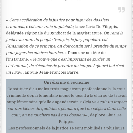
«
Cette accélération de la justice pour juger des dossiers
criminels, c’est une vraie inquiétude
, lance Livia De Filippis,
déléguée régionale du Syndicat de la magistrature.
On rend la
justice au nom du peuple français, le jury populaire est
l’émanation de ce principe, on doit continuer à prendre du temps
pour juger des affaires lourdes.
» Dans une société de
l’instantané, «
je trouve que c’est important de garder un
cérémonial, de s’écouter de prendre du temps. Aujourd’hui c’est
un luxe
« , appuie Jean-François Barre.
Un réforme d’économie
Constituée d’au moins trois magistrats professionnels, la cour
criminelle départementale inquiète quant à la charge de travail
supplémentaire qu’elle engendrerait. «
Cela va avoir un impact
sur nos tâches du quotidien, pendant que l’on siégera dans cette
cour, on ne touchera pas à nos dossiers
« , déplore Livia De
Filippis.
Les professionnels de la justice se sont mobilisés à plusieurs