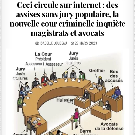
Ceci circule sur internet : des
assises sans jury populaire, la
nouvelle cour criminelle inquiète
magistrats et avocats
AUTHOR:
PUBLISHED
ISABELLE LOUBEAU
27 MARS 2023
DATE: