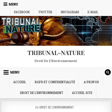
Skip
MENU
to
FACEBOOK
TWITTER
INSTAGRAM
E-MAIL
content
TRIBUNAL-NATURE
Droit De L'Environnement.
MENU
ACCUEIL
RGPD ET CONFIDENTIALITÉ
A PROPOS
DROIT DE L’ENVIRONNEMENT
ACCUEIL SITE
POSTED
DROIT DE L'ENVIRONNEMENT:
IN