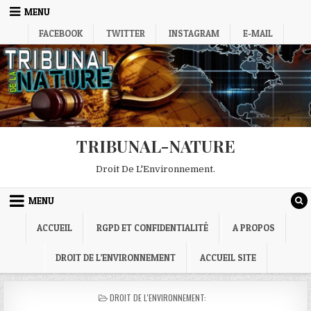
Skip
MENU
to
FACEBOOK
TWITTER
INSTAGRAM
E-MAIL
content
TRIBUNAL-NATURE
Droit De L'Environnement.
MENU
ACCUEIL
RGPD ET CONFIDENTIALITÉ
A PROPOS
DROIT DE L’ENVIRONNEMENT
ACCUEIL SITE
POSTED
DROIT DE L'ENVIRONNEMENT:
IN