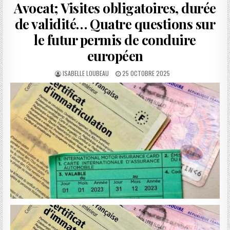
Avocat; Visites obligatoires, durée
de validité… Quatre questions sur
le futur permis de conduire
européen
AUTHOR:
PUBLISHED
ISABELLE LOUBEAU
25 OCTOBRE 2025
DATE: