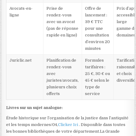
Avocats-en-
Prise de
Offre de
Prix d’ap
ligne
rendez-vous
lancement :
accessibl
avec un avocat
39 € TTC
large
(pas de réponse
pour une
gamme d
rapide en ligne)
consultation
domaines
d’environ 20
minutes
Juriclic.net
Planification de
Formules
Tarificati
rendez-vous
tarifaires :
raisonnab
avec
25 €, 30 € ou
et choix
juristes/avocats,
45 € selon le
diversifié
plusieurs choix
type de
offerts
service
Livres sur un sujet analogue:
Étude historique sur l’organisation de la justice dans l’antiquité
et les temps modernes/04,
Clicker Ici
. Disponible dans toutes
les bonnes bibliothèques de votre département.La Grande