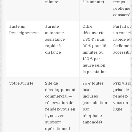
minute
à la minute)
temps
réelleme
consacré
Juste un
Juriste
Offre
Parfait p
Renseignement
autonome —
découverte
un consei
assistance
à 30 € ; puis
rapide et
rapide à
20 € pour 15
facilemen
distance
minutes ou
accessibl
120 € par
heure selon
la prestation
VotreJuriste
Site de
75 € toutes
Prix visib
développement
taxes
prise de
commercial —
incluses
rendez-
réservation de
(consultation
vous en
rendez-vous en
par
ligne
ligne avec
téléphone
support
annoncée)
opérationnel