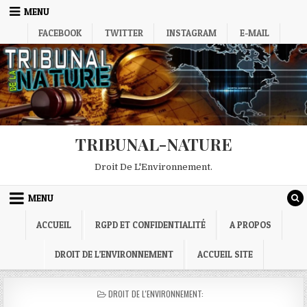
Skip
MENU
to
FACEBOOK
TWITTER
INSTAGRAM
E-MAIL
content
TRIBUNAL-NATURE
Droit De L'Environnement.
MENU
ACCUEIL
RGPD ET CONFIDENTIALITÉ
A PROPOS
DROIT DE L’ENVIRONNEMENT
ACCUEIL SITE
POSTED
DROIT DE L'ENVIRONNEMENT:
IN