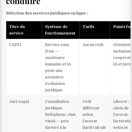
conduire
Sélection des services juridiques en ligne :
Titre du
Système de
Tarifs
Points for
service
fonctionnement
CASTJ
Service sans
Aucun coût
Orientati
frais —
instantan
assistance
coopérat
humaine et IA
IA et juri
pour une
première
évaluation
juridique
Juri-Legal
Consultation
Coût
Liberté :
juridique
différent
choix de
(téléphone, chat,
selon
l’avocat,
visio) — prix
l’avocat
facturati
facturé à la
(tarif calculé
selon le