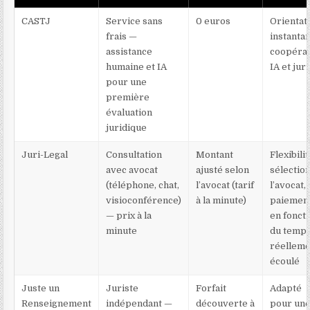
CASTJ
Service sans
0 euros
Orientat
frais —
instanta
assistance
coopérat
humaine et IA
IA et jur
pour une
première
évaluation
juridique
Juri-Legal
Consultation
Montant
Flexibilit
avec avocat
ajusté selon
sélectio
(téléphone, chat,
l’avocat (tarif
l’avocat,
visioconférence)
à la minute)
paiemen
— prix à la
en fonct
minute
du temp
réellem
écoulé
Juste un
Juriste
Forfait
Adapté
Renseignement
indépendant —
découverte à
pour un