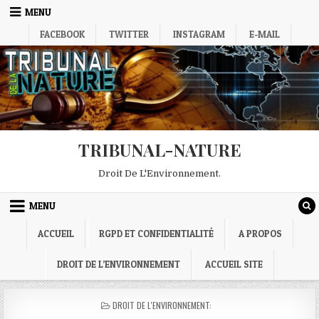
Skip
MENU
to
FACEBOOK
TWITTER
INSTAGRAM
E-MAIL
content
TRIBUNAL-NATURE
Droit De L'Environnement.
MENU
ACCUEIL
RGPD ET CONFIDENTIALITÉ
A PROPOS
DROIT DE L’ENVIRONNEMENT
ACCUEIL SITE
POSTED
DROIT DE L'ENVIRONNEMENT:
IN