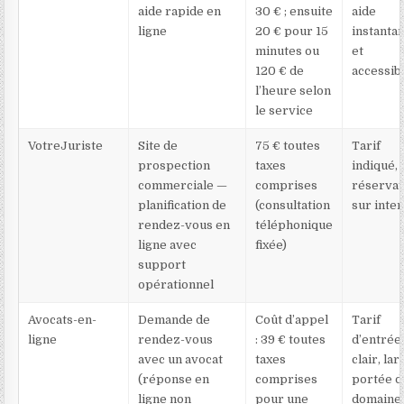
aide rapide en
30 € ; ensuite
aide
ligne
20 € pour 15
instanta
minutes ou
et
120 € de
accessib
l’heure selon
le service
VotreJuriste
Site de
75 € toutes
Tarif
prospection
taxes
indiqué,
commerciale —
comprises
réservat
planification de
(consultation
sur inte
rendez-vous en
téléphonique
ligne avec
fixée)
support
opérationnel
Avocats-en-
Demande de
Coût d’appel
Tarif
ligne
rendez-vous
: 39 € toutes
d’entrée
avec un avocat
taxes
clair, lar
(réponse en
comprises
portée d
ligne non
pour une
domaine