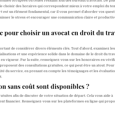
sonnes occupées ou celles résidant loin des bureaux d’avocats. De plus
ité de choisir des horaires qui correspondent mieux à votre emploi du te
rt est un élément fondamental, car il vous permet d’aborder vos quest
diminuer le stress et encourager une communication claire et producti
pour choisir un avocat en droit du tra
important de considérer divers éléments clés. Tout d’abord, examinez le
lisations et une expérience solide dans le domaine de le droit du trav
s en vigueur. Par la suite, renseignez-vous sur les honoraires en vérifi
s proposent des consultations gratuites, ce qui peut être un atout. Pour
alité du service, en prenant en compte les témoignages et les évaluatio
t.
on sans coût sont disponibles ?
atuites afin de discuter de votre situation de départ. Cela vous aide à
ment financier. Renseignez-vous sur les plateformes en ligne qui prop