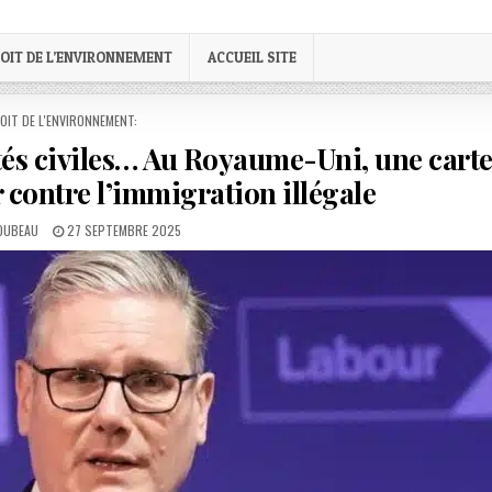
OIT DE L’ENVIRONNEMENT
ACCUEIL SITE
STED
OIT DE L'ENVIRONNEMENT:
ertés civiles… Au Royaume-Uni, une cart
r contre l’immigration illégale
PUBLISHED
LOUBEAU
27 SEPTEMBRE 2025
DATE: