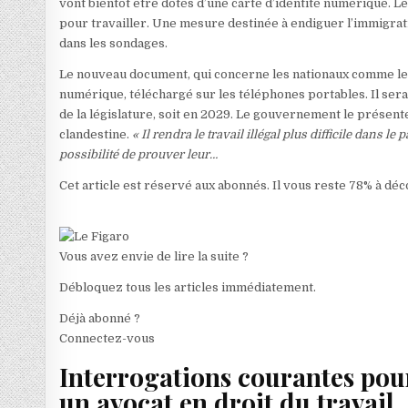
vont bientôt être dotés d’une carte d’identité numérique. L
pour travailler. Une mesure destinée à endiguer l’immigrati
dans les sondages.
Le nouveau document, qui concerne les nationaux comme les 
numérique, téléchargé sur les téléphones portables. Il ser
de la législature, soit en 2029. Le gouvernement le présente
clandestine.
« Il rendra le travail illégal plus difficile dans
possibilité de prouver leur…
Cet article est réservé aux abonnés.
Il vous reste 78% à déc
Vous avez envie de lire la suite ?
Débloquez tous les articles immédiatement.
Déjà abonné ?
Connectez-vous
Interrogations courantes pour
un avocat en droit du travail