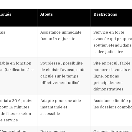
liqués
Atouts
Restrictions
ais
Assistance immédiate,
Service en forte
fusion IA et juriste
avancée qui propos
soutien étendu dans 
cadre judiciaire
iable en fonction
Souplesse : possibilité
Site en recul : faible
at (tarification à la
de choisir l’avocat, coût
nombre d’avocats e
calculé sur le temps
ligne, options
effectivement utilisé
principalement
démonstratives
nitial à 30 € ; suivi
Adapté pour une aide
Assistance limitée 
pour 15 minutes
instantanée et
les dossiers compli
 de l’heure selon
accessible
de service
 (consultation
Prix annoncé,
Organisation opaque