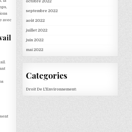
, la
octobre 2022
mps,
septembre 2022
ions
ve avec
août 2022
juillet 2022
vail
juin 2022
mai 2022
s
ail.
ant
Categories
ns
Droit De L'Environnement:
osent