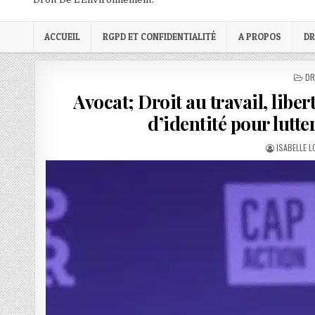
ACCUEIL
RGPD ET CONFIDENTIALITÉ
A PROPOS
DR
PO
DR
IN
Avocat; Droit au travail, lib
d’identité pour lutte
AUTHOR:
ISABELLE 