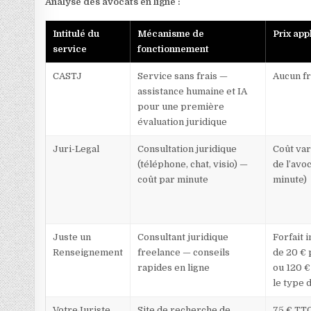
Analyse des avocats en ligne :
Intitulé du
Mécanisme de
Prix app
service
fonctionnement
CASTJ
Service sans frais —
Aucun fr
assistance humaine et IA
pour une première
évaluation juridique
Juri-Legal
Consultation juridique
Coût var
(téléphone, chat, visio) —
de l’avoc
coût par minute
minute)
Juste un
Consultant juridique
Forfait i
Renseignement
freelance — conseils
de 20 € 
rapides en ligne
ou 120 €
le type 
VotreJuriste
Site de recherche de
75 € TTC