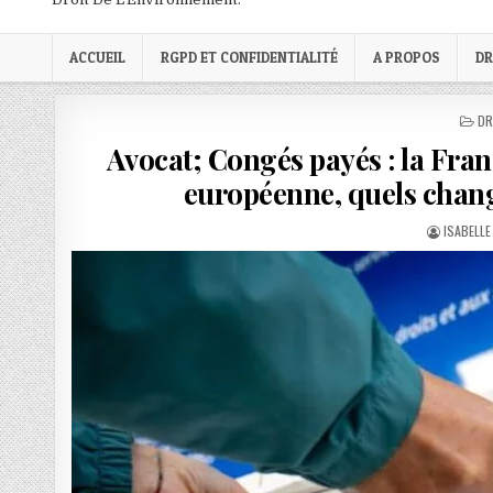
ACCUEIL
RGPD ET CONFIDENTIALITÉ
A PROPOS
DR
PO
DR
IN
Avocat; Congés payés : la Fran
européenne, quels change
AUTHOR:
ISABELLE