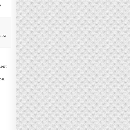
à
dez-
ment.
on.