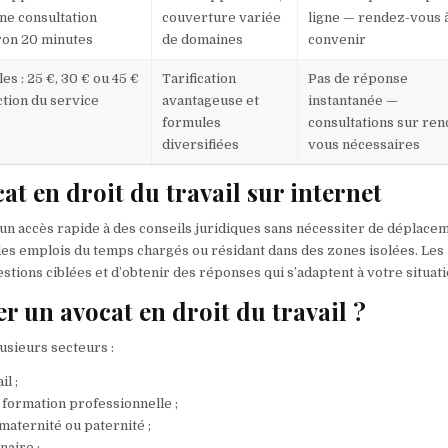
ne consultation
couverture variée
ligne — rendez-vous 
ron 20 minutes
de domaines
convenir
es : 25 €, 30 € ou 45 €
Tarification
Pas de réponse
ction du service
avantageuse et
instantanée —
formules
consultations sur ren
diversifiées
vous nécessaires
at en droit du travail sur internet
re un accès rapide à des conseils juridiques sans nécessiter de déplace
des emplois du temps chargés ou résidant dans des zones isolées. Les
estions ciblées et d’obtenir des réponses qui s’adaptent à votre situati
er un avocat en droit du travail ?
lusieurs secteurs :
l ;
 formation professionnelle ;
maternité ou paternité ;
naire ;