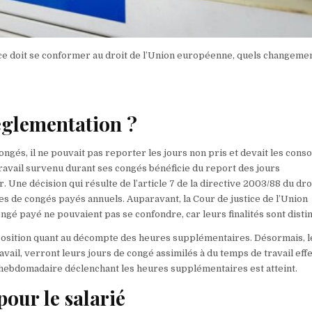
rance doit se conformer au droit de l’Union européenne, quels changeme
églementation ?
ongés, il ne pouvait pas reporter les jours non pris et devait les co
e travail survenu durant ses congés bénéficie du report des jours
ne décision qui résulte de l’article 7 de la directive 2003/88 du dro
nes de congés payés annuels. Auparavant, la Cour de justice de l’Union
ngé payé ne pouvaient pas se confondre, car leurs finalités sont distin
 position quant au décompte des heures supplémentaires. Désormais, l
il, verront leurs jours de congé assimilés à du temps de travail effec
l hebdomadaire déclenchant les heures supplémentaires est atteint.
our le salarié