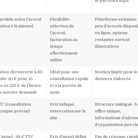
le parcours légal
ariable selon l’avocat
Flexibilité :
Plateforme en baisse 
ation à la minute)
sélection de
peu d’avocats disponi
l’avocat,
en ligne, options
facturation au
restantes surtout
temps
illustratives
effectivement
utilisé
cation découverte à 30
Idéal pour une
Soutien limité pour le
uite 20 € pour 15
consultation rapide
dossiers élaborés
s ou 120 € de l’heure
et à la portée de
le service demandé
main
TC (consultation
Prix indiqué,
Structure ambiguë : 
onique prévue)
réservation sur le
office unique,
site
informations d’adress
d’organisation peu cl
d’appel : 39 € TTC
Prix d’appel défini,
Pas de réponse rapid