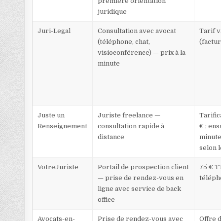
première orientation
juridique
Juri-Legal
Consultation avec avocat
Tarif v
(téléphone, chat,
(factur
visioconférence) — prix à la
minute
Juste un
Juriste freelance —
Tarifi
Renseignement
consultation rapide à
€ ; ens
distance
minute
selon 
VotreJuriste
Portail de prospection client
75 € T
— prise de rendez-vous en
téléph
ligne avec service de back
office
Avocats-en-
Prise de rendez-vous avec
Offre 