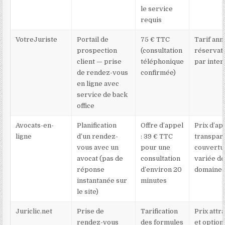
le service
requis
VotreJuriste
Portail de
75 € TTC
Tarif ann
prospection
(consultation
réservat
client — prise
téléphonique
par inter
de rendez-vous
confirmée)
en ligne avec
service de back
office
Avocats-en-
Planification
Offre d’appel
Prix d’ap
ligne
d’un rendez-
: 39 € TTC
transpar
vous avec un
pour une
couvertu
avocat (pas de
consultation
variée d
réponse
d’environ 20
domaine
instantanée sur
minutes
le site)
Juriclic.net
Prise de
Tarification
Prix attra
rendez-vous
des formules
et option