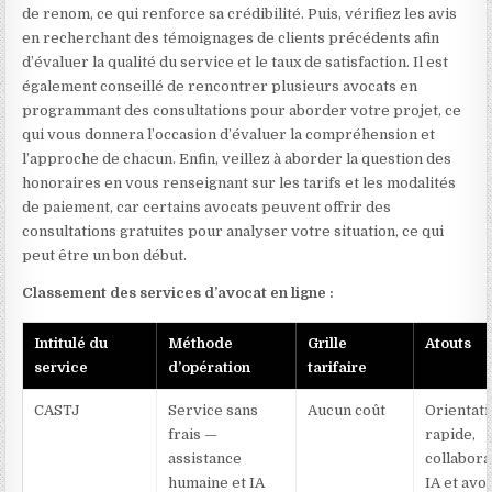
de renom, ce qui renforce sa crédibilité. Puis, vérifiez les avis
en recherchant des témoignages de clients précédents afin
d’évaluer la qualité du service et le taux de satisfaction. Il est
également conseillé de rencontrer plusieurs avocats en
programmant des consultations pour aborder votre projet, ce
qui vous donnera l’occasion d’évaluer la compréhension et
l’approche de chacun. Enfin, veillez à aborder la question des
honoraires en vous renseignant sur les tarifs et les modalités
de paiement, car certains avocats peuvent offrir des
consultations gratuites pour analyser votre situation, ce qui
peut être un bon début.
Classement des services d’avocat en ligne :
Intitulé du
Méthode
Grille
Atouts
service
d’opération
tarifaire
CASTJ
Service sans
Aucun coût
Orientat
frais —
rapide,
assistance
collabora
humaine et IA
IA et avo