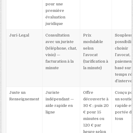
pour une
première
évaluation
juridique
Juri-Legal
Consultation
Prix
Souplesse
avec un juriste
modulable
possibili
(téléphone, chat,
selon
choisir
visio) —
l’avocat
l’avocat,
facturation à la
(tarification à
paiemen
minute
la minute)
basé sur 
temps ré
d’interve
Juste un
Juriste
Offre
Conçu po
Renseignement
indépendant —
découverte à
un soutie
aide rapide en
30 € ; puis 20
rapide et 
ligne
€ pour 15
portée d
minutes ou
tous
120 € par
heure selon