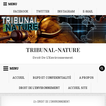
Skip
MENU
to
FACEBOOK
TWITTER
INSTAGRAM
E-MAIL
content
TRIBUNAL-NATURE
Droit De L'Environnement.
MENU
ACCUEIL
RGPD ET CONFIDENTIALITÉ
A PROPOS
DROIT DE L’ENVIRONNEMENT
ACCUEIL SITE
POSTED
DROIT DE L'ENVIRONNEMENT:
IN