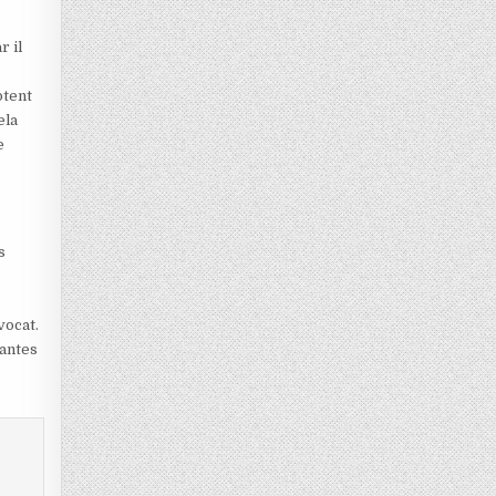
r il
ptent
ela
e
?
s
vocat.
vantes