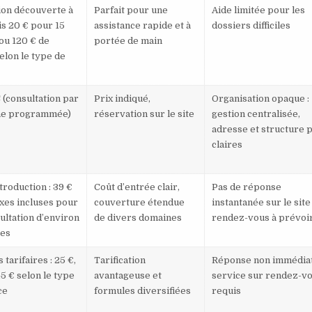
tion découverte à
Parfait pour une
Aide limitée pour les
is 20 € pour 15
assistance rapide et à
dossiers difficiles
ou 120 € de
portée de main
elon le type de
 (consultation par
Prix indiqué,
Organisation opaque :
ne programmée)
réservation sur le site
gestion centralisée,
adresse et structure 
claires
troduction : 39 €
Coût d’entrée clair,
Pas de réponse
axes incluses pour
couverture étendue
instantanée sur le sit
ultation d’environ
de divers domaines
rendez-vous à prévoi
tes
tarifaires : 25 €,
Tarification
Réponse non immédia
5 € selon le type
avantageuse et
service sur rendez-v
ce
formules diversifiées
requis