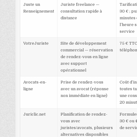
Juste un
Juriste freelance —
Tarifica
Renseignement
consultation rapide à
30 € ; pu
distance
minutes 
l’heure s
service
VotreJuriste
Site de développement
75 € TTC
commercial — réservation
télépho
de rendez-vous en ligne
avec support
opérationnel
Avocats-en-
Prise de rendez-vous
Coût d’in
ligne
avec un avocat (réponse
toutes t
non immédiate en ligne)
une cons
20 minu
Juriclic.net
Planification de rendez-
Formules 
vous avec
30 € ou 4
juristes/avocats, plusieurs
de servi
alternatives disponibles