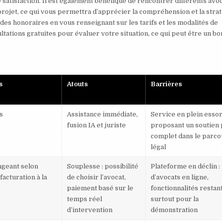
e satisfaction. Il est également bénéfique de rencontrer différents avo
ojet, ce qui vous permettra d’apprécier la compréhension et la stra
 des honoraires en vous renseignant sur les tarifs et les modalités de
ations gratuites pour évaluer votre situation, ce qui peut être un bo
s
Atouts
Barrières
s
Assistance immédiate,
Service en plein esso
fusion IA et juriste
proposant un soutien 
complet dans le parco
légal
ngeant selon
Souplesse : possibilité
Plateforme en déclin :
(facturation à la
de choisir l’avocat,
d’avocats en ligne,
paiement basé sur le
fonctionnalités restan
temps réel
surtout pour la
d’intervention
démonstration