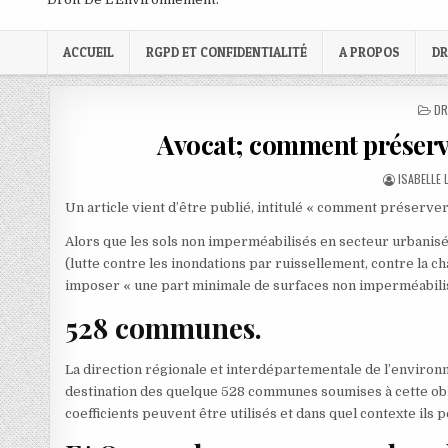
ACCUEIL
RGPD ET CONFIDENTIALITÉ
A PROPOS
DR
PO
DR
IN
Avocat; comment préserver
AUTHOR:
ISABELLE
Un article vient d’être publié, intitulé « comment préserver 
Alors que les sols non imperméabilisés en secteur urbanisé 
(lutte contre les inondations par ruissellement, contre la 
imposer « une part minimale de surfaces non imperméabilisé
528 communes.
La direction régionale et interdépartementale de l’environ
destination des quelque 528 communes soumises à cette oblig
coefficients peuvent être utilisés et dans quel contexte ils 