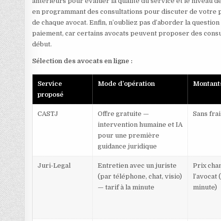
antérieurs pour évaluer la qualité du service et le niveau d
en programmant des consultations pour discuter de votre pr
de chaque avocat. Enfin, n’oubliez pas d’aborder la question
paiement, car certains avocats peuvent proposer des consult
début.
Sélection des avocats en ligne :
Service
Mode d’opération
Montant
proposé
CASTJ
Offre gratuite —
Sans frai
intervention humaine et IA
pour une première
guidance juridique
Juri-Legal
Entretien avec un juriste
Prix cha
(par téléphone, chat, visio)
l’avocat 
— tarif à la minute
minute)