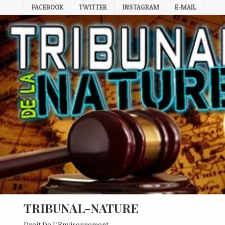
Skip
FACEBOOK
TWITTER
INSTAGRAM
E-MAIL
to
content
TRIBUNAL-NATURE
Droit De L'Environnement.