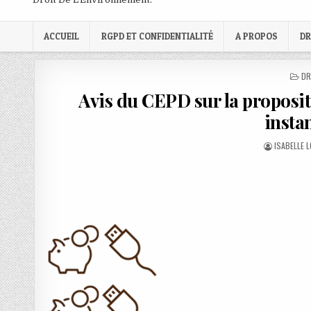
ACCUEIL
RGPD ET CONFIDENTIALITÉ
A PROPOS
DR
PO
DR
IN
Avis du CEPD sur la proposit
insta
AUTHOR:
ISABELLE 