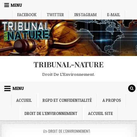
Skip
MENU
to
FACEBOOK
TWITTER
INSTAGRAM
E-MAIL
content
TRIBUNAL-NATURE
Droit De L'Environnement.
MENU
ACCUEIL
RGPD ET CONFIDENTIALITÉ
A PROPOS
DROIT DE L’ENVIRONNEMENT
ACCUEIL SITE
POSTED
DROIT DE L'ENVIRONNEMENT:
IN