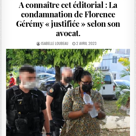
A connaître cet éditorial : La
condamnation de Florence
Gérémy « justifiée » selon son
avocat.
AUTHOR:
PUBLISHED
ISABELLE LOUBEAU
2 AVRIL 2023
DATE: