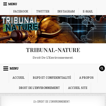
Skip
MENU
to
FACEBOOK
TWITTER
INSTAGRAM
E-MAIL
content
TRIBUNAL-NATURE
Droit De L'Environnement.
MENU
ACCUEIL
RGPD ET CONFIDENTIALITÉ
A PROPOS
DROIT DE L’ENVIRONNEMENT
ACCUEIL SITE
POSTED
DROIT DE L'ENVIRONNEMENT:
IN