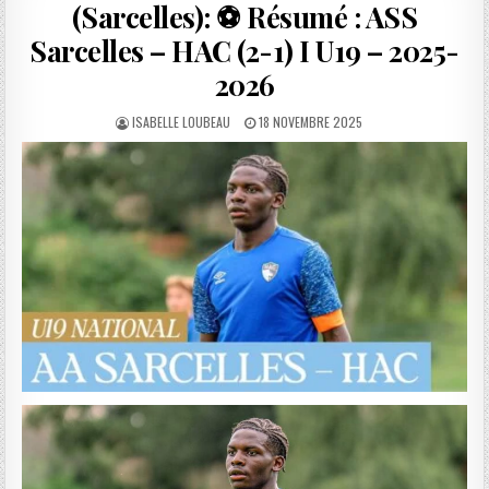
(Sarcelles): ⚽️ Résumé : ASS
Sarcelles – HAC (2-1) I U19 – 2025-
2026
AUTHOR:
PUBLISHED
ISABELLE LOUBEAU
18 NOVEMBRE 2025
DATE: