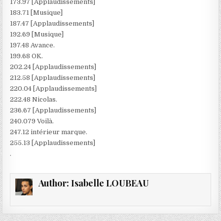
173.97 [Applaudissements]
183.71 [Musique]
187.47 [Applaudissements]
192.69 [Musique]
197.48 Avance.
199.68 OK.
202.24 [Applaudissements]
212.58 [Applaudissements]
220.04 [Applaudissements]
222.48 Nicolas.
236.67 [Applaudissements]
240.079 Voilà.
247.12 intérieur marque.
255.13 [Applaudissements]
.
Author:
Isabelle LOUBEAU