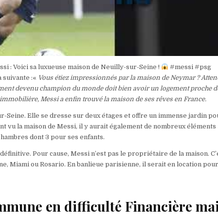
si : Voici sa luxueuse maison de Neuilly-sur-Seine !
#messi #psg
a suivante :«
Vous étiez impressionnés par la maison de Neymar ? Atten
emment devenu champion du monde doit bien avoir un logement proche de
e immobilière, Messi a enfin trouvé la maison de ses rêves en France.
r-Seine. Elle se dresse sur deux étages et offre un immense jardin po
ant vu la maison de Messi, il y aurait également de nombreux éléments
 chambres dont 3 pour ses enfants.
 définitive. Pour cause, Messi n’est pas le propriétaire de la maison. C’
e, Miami ou Rosario. En banlieue parisienne, il serait en location pou
une en difficulté Financière ma