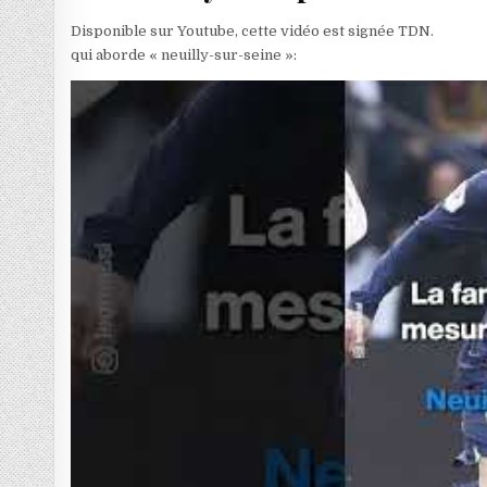
Disponible sur Youtube, cette vidéo est signée TDN.
qui aborde « neuilly-sur-seine »: