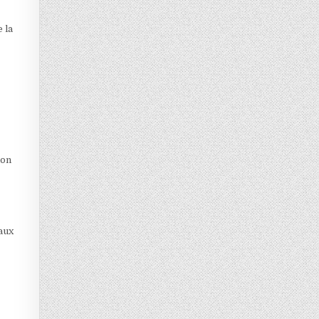
 la
ion
aux