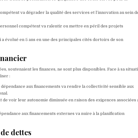
ompétent va dégrader la qualité des services et l’innovation au sein de
personnel compétent va ralentir ou mettre en péril des projets
 a évolué en 5 ans en une des principales cités dortoirs de son
inancier
s, soutenaient les finances, ne sont plus disponibles. Face à sa situat
îner :
de dépendance aux financements va rendre la collectivité sensible aux
onal.
ent de voir leur autonomie diminuée en raison des exigences associées 
dépendance aux financements externes va nuire à la planification
 de dettes