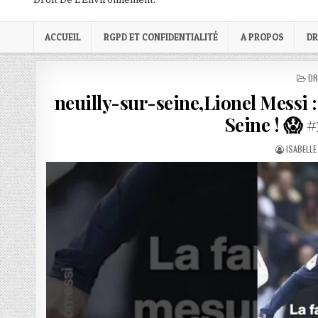
ACCUEIL
RGPD ET CONFIDENTIALITÉ
A PROPOS
DR
PO
DR
IN
neuilly-sur-seine,Lionel Messi 
Seine ! 😱 
AUTHOR:
ISABELLE