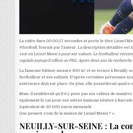
La vidéo dure 00:00:57 secondes et porte le titre Lionel Mes
#football, fournis par l’auteur. La description détaillée est l
voir où Lionel Messi a posé ses valises. Le footballeur réc
capitale puisqu’il officie au PSG. Après deux ans de recherch
La fameuse bâtisse mesure 300 m² et se trouve à Neuilly-su
footballeur et ses enfants. D’après certaines personnes ay
extérieurs déjà sur place. De plus, elle posséderait quatre
Mais, il semblerait qu’il n’y pose pas ses valises de manière
également le cas pour ses autres maisons situées à Barcelon
équivalent de 20 000 euros mensuels.
Que pensez-vous de la maison de Lionel Messi ? ».
NEUILLY-SUR-SEINE : La comm