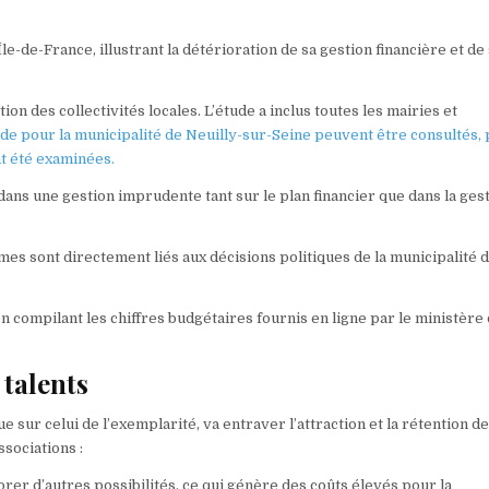
le-de-France, illustrant la détérioration de sa gestion financière et de
ion des collectivités locales. L’étude a inclus toutes les mairies et
tude pour la municipalité de Neuilly-sur-Seine peuvent être consultés,
nt été examinées.
ans une gestion imprudente tant sur le plan financier que dans la ges
mes sont directement liés aux décisions politiques de la municipalité 
 compilant les chiffres budgétaires fournis en ligne par le ministère
 talents
 que sur celui de l’exemplarité, va entraver l’attraction et la rétention d
ssociations :
orer d’autres possibilités, ce qui génère des coûts élevés pour la