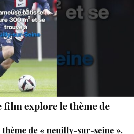
 film explore le thème de
 thème de « neuilly-sur-seine ».