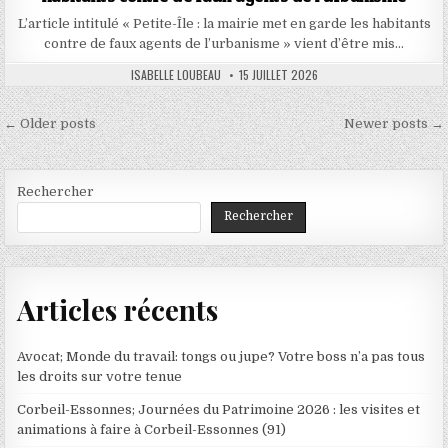
L’article intitulé « Petite-Île : la mairie met en garde les habitants
contre de faux agents de l’urbanisme » vient d’être mis…
AUTHOR:
PUBLISHED
ISABELLE LOUBEAU
15 JUILLET 2026
DATE:
Navigation
← Older posts
Newer posts →
des
articles
Rechercher
Rechercher
Articles récents
Avocat; Monde du travail: tongs ou jupe? Votre boss n’a pas tous
les droits sur votre tenue
Corbeil-Essonnes; Journées du Patrimoine 2026 : les visites et
animations à faire à Corbeil-Essonnes (91)