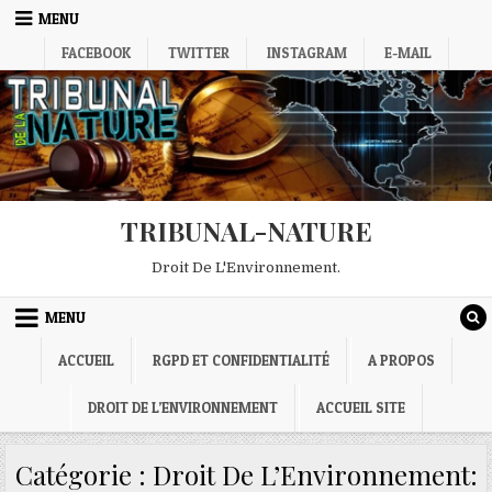
Skip
MENU
to
FACEBOOK
TWITTER
INSTAGRAM
E-MAIL
content
TRIBUNAL-NATURE
Droit De L'Environnement.
MENU
ACCUEIL
RGPD ET CONFIDENTIALITÉ
A PROPOS
DROIT DE L’ENVIRONNEMENT
ACCUEIL SITE
Catégorie :
Droit De L’Environnement: