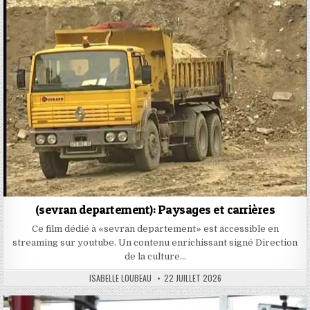
(sevran departement): Paysages et carrières
Ce film dédié à «sevran departement» est accessible en
streaming sur youtube. Un contenu enrichissant signé Direction
de la culture…
AUTHOR:
PUBLISHED
ISABELLE LOUBEAU
22 JUILLET 2026
DATE: