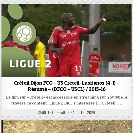
Créteil,Dijon FCO – US Créteil-Lusitanos (4-1) –
Résumé – (DFCO – USCL) / 2015-16
Le film sur «Créteil» est accessible en streaming sur Youtube. À
travers ce contenu, Ligue 2 BKT s’intéresse à « Créteil »….
AUTHOR:
PUBLISHED
ISABELLE LOUBEAU
24 JUILLET 2026
DATE: