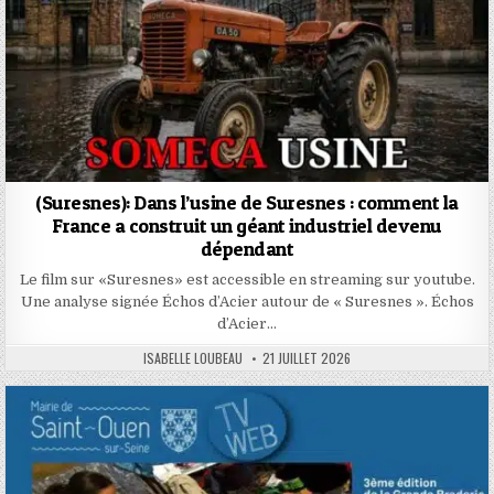
(Suresnes): Dans l’usine de Suresnes : comment la
France a construit un géant industriel devenu
dépendant
Le film sur «Suresnes» est accessible en streaming sur youtube.
Une analyse signée Échos d’Acier autour de « Suresnes ». Échos
d’Acier…
AUTHOR:
PUBLISHED
ISABELLE LOUBEAU
21 JUILLET 2026
DATE: