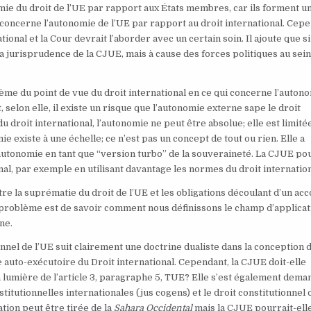
onomie du droit de l’UE par rapport aux États membres, car ils forment u
concerne l’autonomie de l’UE par rapport au droit international. Cepe
onal et la Cour devrait l’aborder avec un certain soin. Il ajoute que si
e la jurisprudence de la CJUE, mais à cause des forces politiques au sei
oblème du point de vue du droit international en ce qui concerne l’auton
 selon elle, il existe un risque que l’autonomie externe sape le droit
u droit international, l’autonomie ne peut être absolue; elle est limité
ie existe à une échelle; ce n’est pas un concept de tout ou rien. Elle a
’autonomie en tant que “version turbo” de la souveraineté. La CJUE po
l, par exemple en utilisant davantage les normes du droit internation
entre la suprématie du droit de l’UE et les obligations découlant d’un ac
e problème est de savoir comment nous définissons le champ d’applicat
ne.
onnel de l’UE suit clairement une doctrine dualiste dans la conception 
ère auto-exécutoire du Droit international. Cependant, la CJUE doit-elle
la lumière de l’article 3, paragraphe 5, TUE? Elle s’est également dema
tutionnelles internationales (jus cogens) et le droit constitutionnel 
tion peut être tirée de la
Sahara Occidental
mais la CJUE pourrait-ell