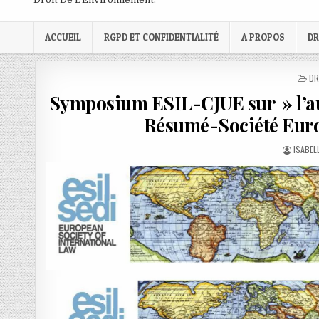
ACCUEIL
RGPD ET CONFIDENTIALITÉ
A PROPOS
DR
PO
DR
IN
Symposium ESIL-CJUE sur » l’auto
Résumé-Société Euro
AUTHO
ISABEL