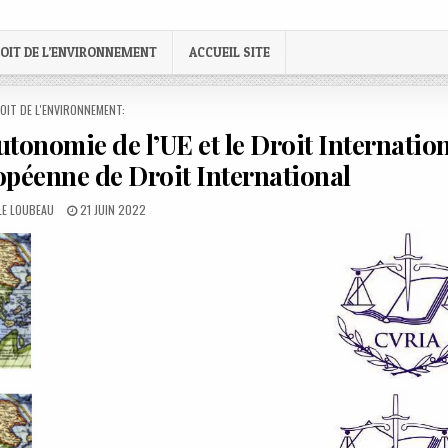
OIT DE L’ENVIRONNEMENT
ACCUEIL SITE
STED
OIT DE L'ENVIRONNEMENT:
nomie de l’UE et le Droit Internation
péenne de Droit International
R:
PUBLISHED
LE LOUBEAU
21 JUIN 2022
DATE: