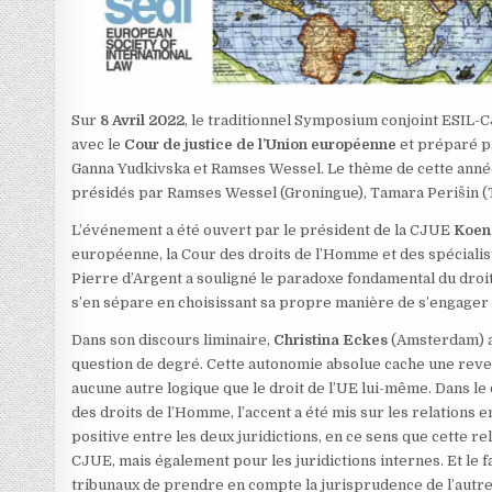
Sur
8 Avril 2022
, le traditionnel Symposium conjoint ESIL-
avec le
Cour de justice de l’Union européenne
et préparé 
Ganna Yudkivska et Ramses Wessel. Le thème de cette année é
présidés par Ramses Wessel (Groningue), Tamara Perišin (Tr
L’événement a été ouvert par le président de la CJUE
Koen
européenne, la Cour des droits de l’Homme et des spécialist
Pierre d’Argent a souligné le paradoxe fondamental du droit
s’en sépare en choisissant sa propre manière de s’engager 
Dans son discours liminaire,
Christina Eckes
(Amsterdam) a 
question de degré. Cette autonomie absolue cache une reve
aucune autre logique que le droit de l’UE lui-même. Dans le 
des droits de l’Homme, l’accent a été mis sur les relations en
positive entre les deux juridictions, en ce sens que cette 
CJUE, mais également pour les juridictions internes. Et le f
tribunaux de prendre en compte la jurisprudence de l’autre 