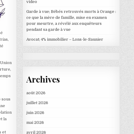
video
Garde à vue; Bébés retrouvés morts à Orange :
ce que la mère de famille, mise en examen
pour meurtre, a révélé aux enquêteurs
pendant sa garde à vue
sé
Avocat; 4% immobilier – Lons-le-Saunier
rías,
té
l’Union
rture,
Archives
 temps
août 2026
e sous
juillet 2026
nne
elation
juin 2026
t la
mai 2026
s et
avril 2026