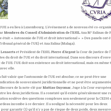
CJUE a eu lieu à Luxembourg. L’événement a de nouveau été co-organi
par
Membres du Conseil d’Administration de l’ESIL
Ana Mª Salinas de F
tait: « Autonomie de l’UE et droit international » » Des panels ont é
ibunal général de l’UE) et Ana Salina (Malaga).
 Lenaerts
et Président de l’ESIL
Pierre d’Argent
la Cour de justice de 
es du droit de l’UE et du droit international. Dans son discours d’ouve
 de l’UE: l’UE doit son existence au droit international, mais en même
avec elle.
fait valoir que l’autonomie de l’UE est absolue; ce ne peut être une
ndication de souveraineté juridictionnelle et ne peut être argumenté
discours de la note-clé par
Mattias Guyomar
, Juge à la Cour europée
tre les deux juridictions. Il a constaté qu’il existe généralement une r
relation soulève des questions complexes non seulement pour la CEDH e
ardeau incombe à ce dernier. Il a souligné la nécessité pour les deux
pour garantir (1) qu’il n’y a pas de risque de deux poids, deux mesure