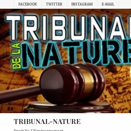
Skip
FACEBOOK
TWITTER
INSTAGRAM
E-MAIL
to
content
TRIBUNAL-NATURE
Droit De L'Environnement.