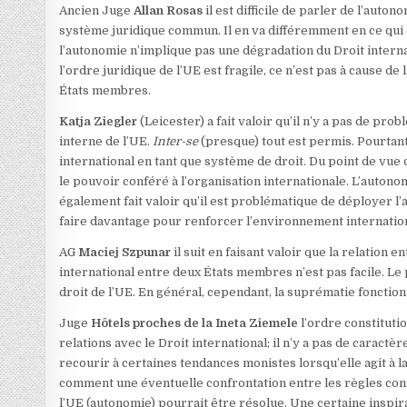
Ancien Juge
Allan Rosas
il est difficile de parler de l’aut
système juridique commun. Il en va différemment en ce qui 
l’autonomie n’implique pas une dégradation du Droit internati
l’ordre juridique de l’UE est fragile, ce n’est pas à cause d
États membres.
Katja Ziegler
(Leicester) a fait valoir qu’il n’y a pas de pr
interne de l’UE.
Inter-se
(presque) tout est permis. Pourtant,
international en tant que système de droit. Du point de vue d
le pouvoir conféré à l’organisation internationale. L’autonom
également fait valoir qu’il est problématique de déployer l
faire davantage pour renforcer l’environnement internationa
AG
Maciej Szpunar
il suit en faisant valoir que la relation 
international entre deux États membres n’est pas facile. L
droit de l’UE. En général, cependant, la suprématie fonction
Juge
Hôtels proches de la Ineta Ziemele
l’ordre constituti
relations avec le Droit international; il n’y a pas de caract
recourir à certaines tendances monistes lorsqu’elle agit à 
comment une éventuelle confrontation entre les règles consti
l’UE (autonomie) pourrait être résolue. Une certaine inspira